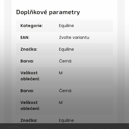
Doplňkové parametry
Kategorie
:
Equiline
EAN
:
Zvolte variantu
Značka
:
Equiline
Barva
:
Černá
Velikost
M
oblečení
:
Barva
:
Černá
Velikost
M
oblečení
:
Značka
:
Equiline