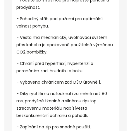
- Podšité 3D síťovinou pro naprosté pohodlí a
prodyšnost.
- Pohodlný střih pod pažemi pro optimální
volnost pohybu.
- Vesta má mechanický, uvolňovací systém
přes kabel a je opakovaně použitelná výměnou
CO2 bombičky.
- Chrání před hyperflexí, hypertenzí a
poraněním zad, hrudníku a boku.
- Vybaveno chráničem zad D3O úrovně 1.
- Díky rychlému nafouknutí za méně než 80
ms, prodyšné tkanině a silnému ripstop
strečovému materiálu nabízívesta
bezkonkurenční ochranu a pohodlí.
- Zapínání na zip pro snadné použití.