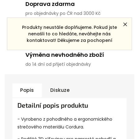
Doprava zdarma
pro objednávky po ČR nad 3000 Kč
Produkty neustále doplňujeme. Pokud jste
Věrnostní systém
nenašli to co hledáte, neváhejte nás
pro všechny registrované zákazníky
kontaktovat! Děkujeme za pochopení
Výměna nevhodného zboží
do 14 dní od přijetí objednávky
Popis
Diskuze
Detailní popis produktu
- Vyrobeno z pohodlného a ergonomického
strečového materiálu Cordura.