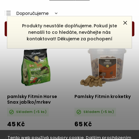
Doporučujeme
Nejlevnější
Produkty neustále doplňujeme. Pokud jste
nenašli to co hledáte, neváhejte nás
Nejdražší
kontaktovat! Děkujeme za pochopení
Nejprodávanější
Abecedně
pamlsky Fitmin Horse
Pamlsky Fitmin kroketky
Snax jablko/mrkev
Skladem
(>5 ks)
Skladem
(>5 ks)
45 Kč
65 Kč
DETAIL
DETAIL
Tento web používá soubory cookie. Dalším procházením