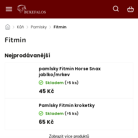
/
Kůň
/
Pamlsky
/
Fitmin
Fitmin
Nejprodávanější
pamlsky Fitmin Horse Snax
jablko/mrkev
Skladem
(>5 ks)
45 Kč
Pamlsky Fitmin kroketky
Skladem
(>5 ks)
65 Kč
Zobrazit více produktů