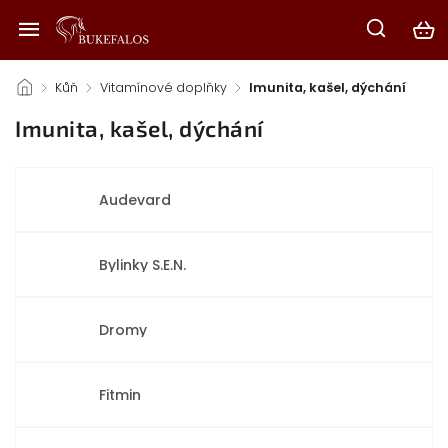
/
Kůň
/
Vitamínové doplňky
/
Imunita, kašel, dýchání
Imunita, kašel, dýchání
Audevard
Bylinky S.E.N.
Dromy
Fitmin