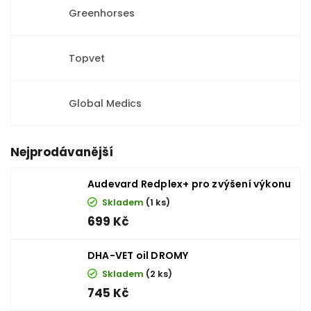
Greenhorses
Topvet
Global Medics
Nejprodávanější
Audevard Redplex+ pro zvýšení výkonu
Skladem
(1 ks)
699 Kč
DHA-VET oil DROMY
Skladem
(2 ks)
745 Kč