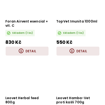
Foran Airvent esencial +
TopVet Imunita 1000ml
vit. C
Skladem
(1 ks)
Skladem
(1 ks)
830 Kč
550 Kč
DETAIL
DETAIL
Leovet Herbal feed
Leovet Hamba-Vet
800g
proti kašli 700g