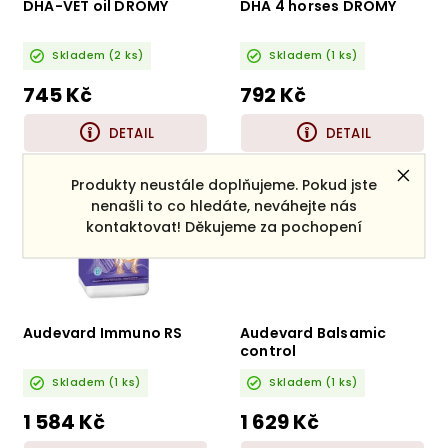
DHA-VET oil DROMY
DHA 4 horses DROMY
Skladem
(2 ks)
Skladem
(1 ks)
745 Kč
792 Kč
DETAIL
DETAIL
Produkty neustále doplňujeme. Pokud jste
nenašli to co hledáte, neváhejte nás
kontaktovat! Děkujeme za pochopení
Audevard Immuno RS
Audevard Balsamic
control
Skladem
(1 ks)
Skladem
(1 ks)
1 584 Kč
1 629 Kč