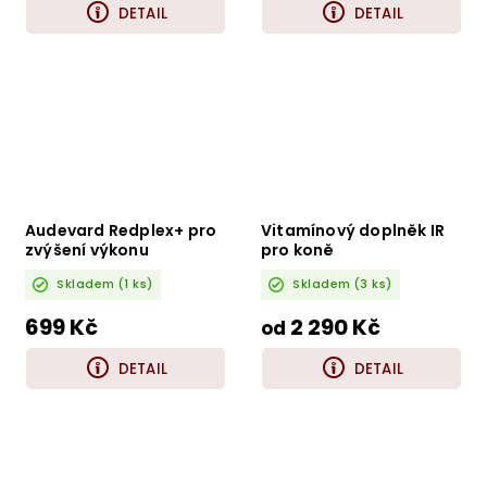
DETAIL
DETAIL
Audevard Redplex+ pro
Vitamínový doplněk IR
zvýšení výkonu
pro koně
Skladem
(1 ks)
Skladem
(3 ks)
699 Kč
2 290 Kč
od
DETAIL
DETAIL