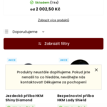
Skladem
(1 ks)
2 002,50 Kč
od
Zobrazit více produktů
Doporučujeme
Nejlevnější
Nejdražší
Nejprodávanější
AKCE
AKCE
Abecedně
Produkty neustále doplňujeme. Pokud jste
nenašli to co hledáte, neváhejte nás
kontaktovat! Děkujeme za pochopení
–25
–25
%
%
Jezdecká přilba HKM
Bezpečnostní přilba
Shiny Diamond
HKM Lady Shield