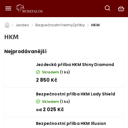
/
Jezdec
/
Bezpečnostní helmy/přilby
/
HKM
HKM
Nejprodávanější
Jezdecká přilba HKM Shiny Diamond
Skladem
(1 ks)
2 850 Kč
Bezpečnostní přilba HKM Lady Shield
Skladem
(1 ks)
2 025 Kč
od
Bezpečnostní přilba HKM Illusion