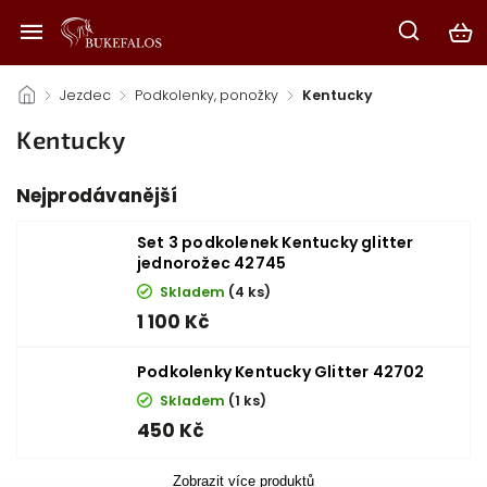
/
Jezdec
/
Podkolenky, ponožky
/
Kentucky
Kentucky
Nejprodávanější
Set 3 podkolenek Kentucky glitter
jednorožec 42745
Skladem
(4 ks)
1 100 Kč
Podkolenky Kentucky Glitter 42702
Skladem
(1 ks)
450 Kč
Zobrazit více produktů