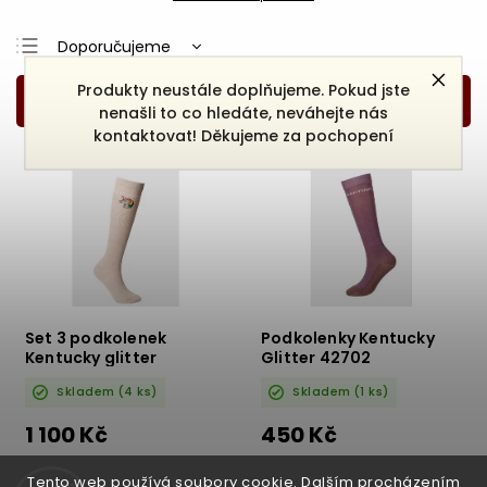
Doporučujeme
Nejlevnější
Produkty neustále doplňujeme. Pokud jste
nenašli to co hledáte, neváhejte nás
Nejdražší
kontaktovat! Děkujeme za pochopení
Nejprodávanější
Abecedně
Set 3 podkolenek
Podkolenky Kentucky
Kentucky glitter
Glitter 42702
jednorožec 42745
Skladem
(4 ks)
Skladem
(1 ks)
1 100 Kč
450 Kč
DETAIL
DETAIL
Tento web používá soubory cookie. Dalším procházením