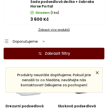
Sada podsedlová dečka + čabraka
Horse Portal
Skladem
(1 ks)
3 600 Kč
Zobrazit více produktů
Doporučujeme
Nejlevnější
Nejdražší
Nejprodávanější
Abecedně
Produkty neustále doplňujeme. Pokud jste
nenašli to co hledáte, neváhejte nás
kontaktovat! Děkujeme za pochopení
Drezurní podsedlová
Skoková podsedlová