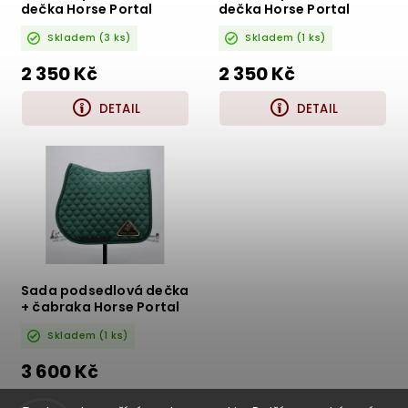
dečka Horse Portal
dečka Horse Portal
Skladem
(3 ks)
Skladem
(1 ks)
2 350 Kč
2 350 Kč
DETAIL
DETAIL
Sada podsedlová dečka
+ čabraka Horse Portal
Skladem
(1 ks)
3 600 Kč
DETAIL