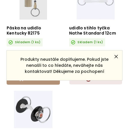
Páska na udidlo
udidlo stihlo tyčka
Kentucky 82175
Nathe Standard 12cm
Skladem
(1 ks)
Skladem
(1 ks)
400 Kč
1 690 Kč
Produkty neustále doplňujeme. Pokud jste
nenašli to co hledáte, neváhejte nás
kontaktovat! Děkujeme za pochopení
DO KOŠÍKU
DETAIL