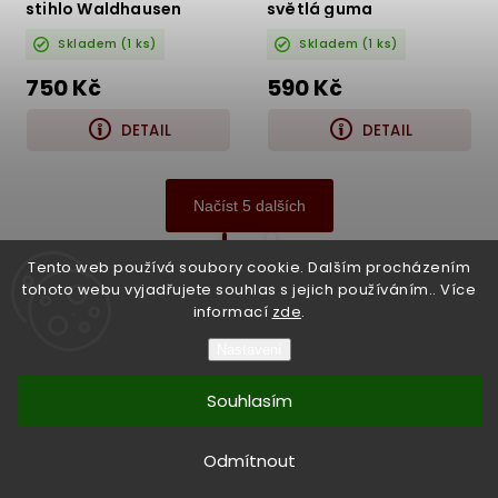
stihlo Waldhausen
světlá guma
6500014
Skladem
(1 ks)
Skladem
(1 ks)
750 Kč
590 Kč
DETAIL
DETAIL
Načíst 5 dalších
1
2
Tento web používá soubory cookie. Dalším procházením
tohoto webu vyjadřujete souhlas s jejich používáním.. Více
Nahoru
informací
zde
.
Nastavení
Copyright 2026
Bukefalos
. Všechna práva vyhrazena.
Souhlasím
Vytvořil
Shoptet
| Design
Shoptak.cz
Vytvořil Shoptet
Odmítnout