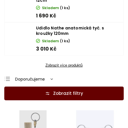
12cm
Skladem
(1 ks)
1 690 Kč
Udidlo Nathe anatomická tyč. s
kroužky 120mm
Skladem
(1 ks)
3 010 Kč
Zobrazit více produktů
Doporučujeme
Nejlevnější
Nejdražší
Nejprodávanější
Abecedně