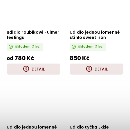
udidlo roubíkové Fulmer
Udidlo jednou lomenné
feelings
stihlo sweet iron
Waldhausen 6504514
Skladem
(1 ks)
Skladem
(1 ks)
780 Kč
850 Kč
od
DETAIL
DETAIL
Udidlo jednou lomenné
Udidlo tyčka Ekkie