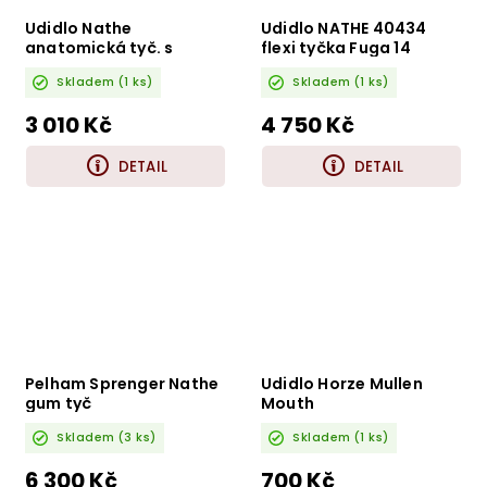
Udidlo Nathe
Udidlo NATHE 40434
anatomická tyč. s
flexi tyčka Fuga 14
kroužky 120mm
Skladem
(1 ks)
Skladem
(1 ks)
3 010 Kč
4 750 Kč
DETAIL
DETAIL
Pelham Sprenger Nathe
Udidlo Horze Mullen
gum tyč
Mouth
Skladem
(3 ks)
Skladem
(1 ks)
6 300 Kč
700 Kč