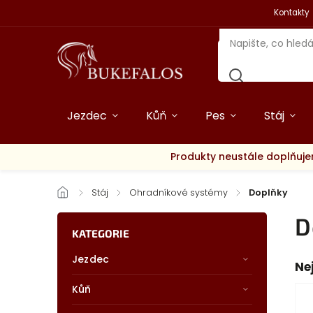
Kontakty
Jezdec
Kůň
Pes
Stáj
Produkty neustále doplňuje
/
Stáj
/
Ohradníkové systémy
/
Doplňky
D
KATEGORIE
Jezdec
Ne
Kůň