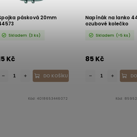
Spojka pásková 20mm
Napínák na lanko 4
44573
ozubové kolečko
Skladem
(3 ks)
Skladem
(>5 ks)
15 Kč
85 Kč
DO KOŠÍKU
DO
Kód:
4018653446072
Kód:
85952