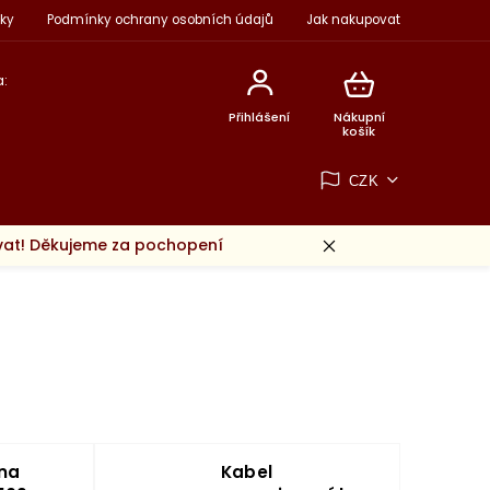
ky
Podmínky ochrany osobních údajů
Jak nakupovat
:
Přihlášení
Nákupní
košík
CZK
ovat! Děkujeme za pochopení
na
Kabel