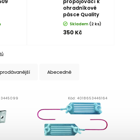
509
propojovací k
ohradníkové
pásce Quality
m
Skladem
(2 ks)
350 Kč
tů
jprodávanější
Abecedně
53445099
Kód:
4018653446164