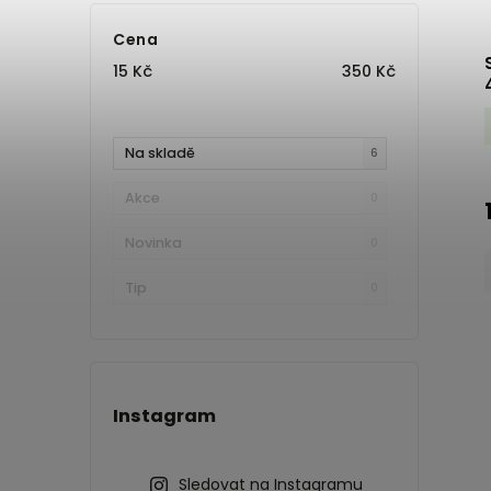
Cena
15
Kč
350
Kč
Na skladě
6
Akce
0
Novinka
0
Tip
0
Instagram
Sledovat na Instagramu