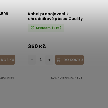
4509
Kabel propojovací k
ohradníkové pásce Quality
Skladem
(2 ks)
350 Kč
 KOŠÍKU
DO KOŠÍKU
21013585
Kód:
4018653074398