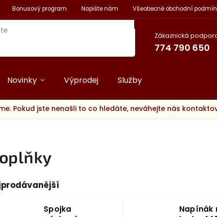
Bonusový program
Napište nám
Všeobecné obchodní podmín
Zákaznická podpora
774 790 650
Novinky
Výprodej
Služby
me. Pokud jste nenašli to co hledáte, neváhejte nás kontakt
oplňky
jprodávanější
Spojka
Napínák 