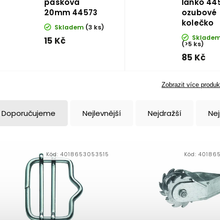
pásková
lanko 44
20mm 44573
ozubové
kolečko
Skladem
(3 ks)
Sklade
15 Kč
(>5 ks)
85 Kč
Zobrazit více produk
Doporučujeme
Nejlevnější
Nejdražší
Ne
Kód:
4018653053515
Kód:
40186