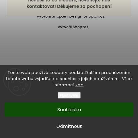
Copyright 2026
Bukefalos
. Všechna práva vyhrazena.
kontaktovat! Děkujeme za pochopení
Vytvořil
Shoptet
| Design
Shoptak.cz
Vytvořil Shoptet
Tento web používá soubory cookie. Dalším procházením
tohoto webu vyjadřujete souhlas s jejich používáním.. Více
informací
zde
.
Nastavení
Souhlasím
Odmítnout