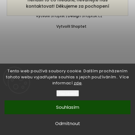
Copyright 2026
Bukefalos
. Všechna práva vyhrazena.
kontaktovat! Děkujeme za pochopení
Vytvořil
Shoptet
| Design
Shoptak.cz
Vytvořil Shoptet
Tento web používá soubory cookie. Dalším procházením
tohoto webu vyjadřujete souhlas s jejich používáním.. Více
informací
zde
.
Nastavení
Souhlasím
Odmítnout