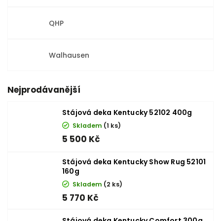
QHP
Walhausen
Nejprodávanější
Stájová deka Kentucky 52102 400g
Skladem
(1 ks)
5 500 Kč
Stájová deka Kentucky Show Rug 52101
160g
Skladem
(2 ks)
5 770 Kč
Stájová deka Kentucky Comfort 300g