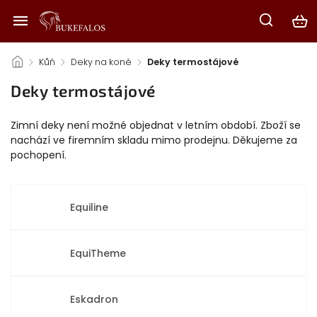
/
Kůň
/
Deky na koně
/
Deky termostájové
Deky termostájové
Zimní deky není možné objednat v letním období. Zboží se
nachází ve firemním skladu mimo prodejnu. Děkujeme za
pochopení.
Equiline
EquiTheme
Eskadron