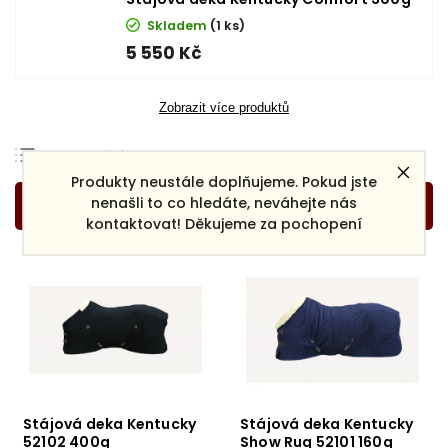
Skladem
(1 ks)
5 550 Kč
Zobrazit více produktů
Doporučujeme
Produkty neustále doplňujeme. Pokud jste
Nejlevnější
nenašli to co hledáte, neváhejte nás
Nejdražší
kontaktovat! Děkujeme za pochopení
Nejprodávanější
Abecedně
Stájová deka Kentucky
Stájová deka Kentucky
52102 400g
Show Rug 52101 160g