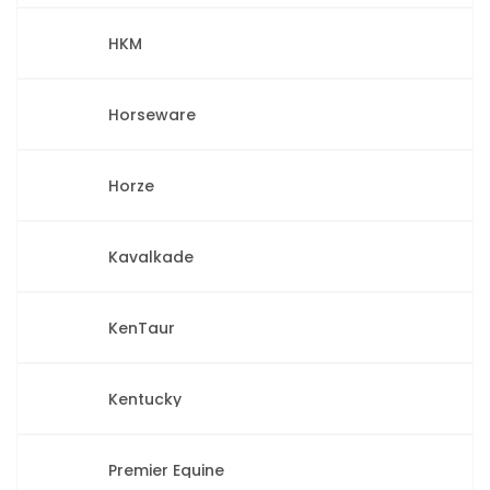
HKM
Horseware
Horze
Kavalkade
KenTaur
Kentucky
Premier Equine