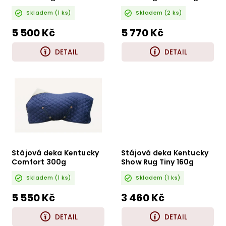
Skladem
(1 ks)
Skladem
(2 ks)
5 500 Kč
5 770 Kč
DETAIL
DETAIL
Stájová deka Kentucky
Stájová deka Kentucky
Comfort 300g
Show Rug Tiny 160g
Skladem
(1 ks)
Skladem
(1 ks)
5 550 Kč
3 460 Kč
DETAIL
DETAIL