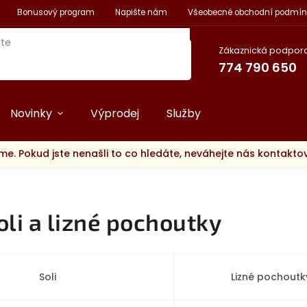
Bonusový program
Napište nám
Všeobecné obchodní podmín
Zákaznická podpora
774 790 650
Novinky
Výprodej
Služby
me. Pokud jste nenašli to co hledáte, neváhejte nás kontakt
oli a lizné pochoutky
Soli
Lizné pochoutk