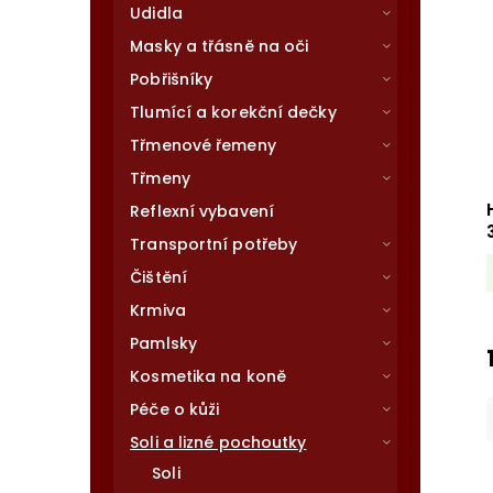
Udidla
Masky a třásně na oči
Pobřišníky
Tlumící a korekční dečky
Třmenové řemeny
Třmeny
Reflexní vybavení
Transportní potřeby
Čištění
Krmiva
Pamlsky
Kosmetika na koně
Péče o kůži
Soli a lizné pochoutky
Soli