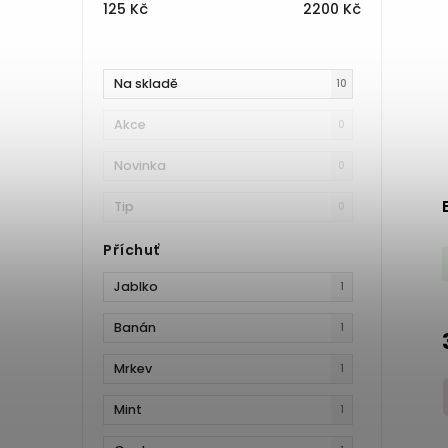
125
Kč
2200
Kč
Na skladě
10
Akce
0
Novinka
0
Tip
0
Příchuť
Jablko
1
Banán
1
Mrkev
1
Mint
1