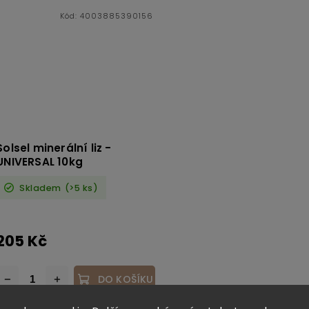
Kód:
4003885390156
Solsel minerální liz -
UNIVERSAL 10kg
Skladem
(>5 ks)
205 Kč
DO KOŠÍKU