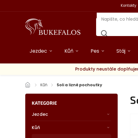
Kontakty
Jezdec
Kůň
Pes
Stáj
Produkty neustále doplňuje
/
Kůň
/
Soli a lizné pochoutky
S
KATEGORIE
Jezdec
Kůň