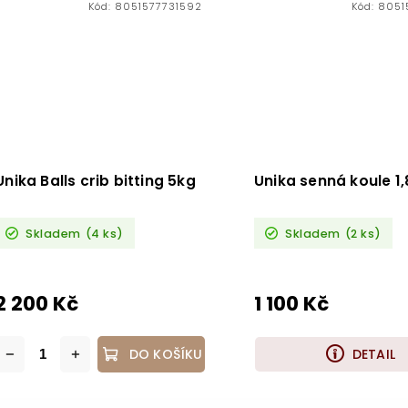
Kód:
8051577731592
Kód:
8051
Unika Balls crib bitting 5kg
Unika senná koule 1
Skladem
(4 ks)
Skladem
(2 ks)
2 200 Kč
1 100 Kč
DO KOŠÍKU
DETAIL