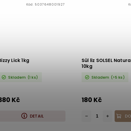
Kód:
5037648001927
K
Bizzy Lick 1kg
Sůl liz SOLSEL Natural
10kg
Skladem
(1 ks)
Skladem
(>5 ks)
380 Kč
180 Kč
DETAIL
DO