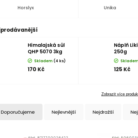
Horslyx
Unika
jprodávanější
Himalajská sůl
Náplň Liki
QHP 5070 3kg
250g
Skladem
(4 ks)
Sklade
170 Kč
125 Kč
Zobrazit více produk
Doporučujeme
Nejlevnější
Nejdražší
Ne
Kód:
8717700026422
Kód:
506003