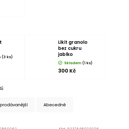
t
Likit granolo
bez cukru
jablko
m
(3 ks)
Skladem
(1 ks)
300 Kč
tů
jprodávanější
Abecedně
0860062
Kód:
5037648003006