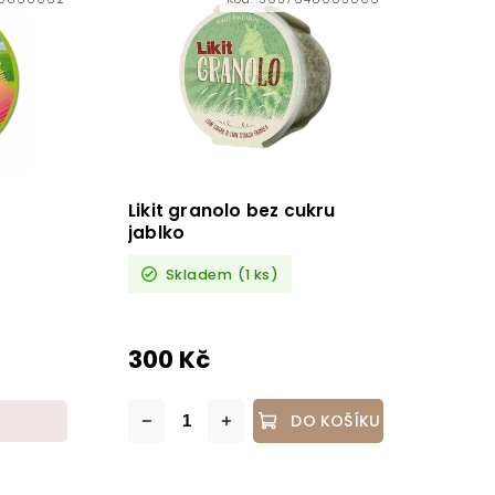
Likit granolo bez cukru
jablko
Skladem
(1 ks)
300 Kč
DO KOŠÍKU