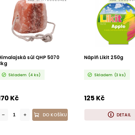
Himalajská sůl QHP 5070
Náplň Likit 250g
3kg
Skladem
(4 ks)
Skladem
(3 ks)
170 Kč
125 Kč
DO KOŠÍKU
DETAIL