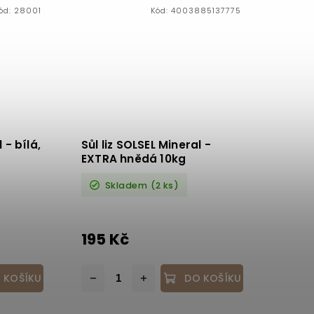
ód:
28001
Kód:
4003885137775
 - bílá,
Sůl liz SOLSEL Mineral -
EXTRA hnědá 10kg
Skladem
(2 ks)
195 Kč
 KOŠÍKU
DO KOŠÍKU