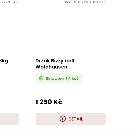
577731561
Kód:
5037648001767
,8kg
Držák Bizzy ball
Waldhausen
Skladem
(4 ks)
1 250 Kč
DETAIL