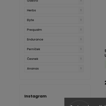
Gastro
1
Herbs
1
Elyte
1
Prequalm
1
Endurance
1
Perníček
1
Česnek
1
Ananas
1
Instagram