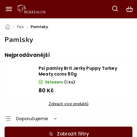
/
Pes
/
Pamlsky
Pamlsky
Nejprodávanější
Psí pamlsy Brit Jerky Puppy Turkey
Meaty coins 80g
Skladem
(1 ks)
80 Kč
Zobrazit více produktů
Doporučujeme
Nejlevnější