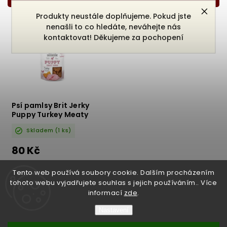
Nejdražší
Produkty neustále doplňujeme. Pokud jste
Nejprodávanější
nenašli to co hledáte, neváhejte nás
Abecedně
kontaktovat! Děkujeme za pochopení
Psí pamlsy Brit Jerky
Puppy Turkey Meaty
coins 80g
Skladem
(1 ks)
80 Kč
DETAIL
Tento web používá soubory cookie. Dalším procházením
tohoto webu vyjadřujete souhlas s jejich používáním.. Více
informací
zde
.
Nastavení
Copyright 2026
Bukefalos
. Všechna práva vyhrazena.