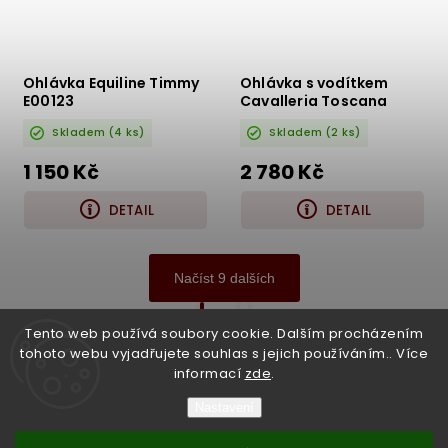
Ohlávka Equiline Timmy
Ohlávka s vodítkem
E00123
Cavalleria Toscana
CAV005
Skladem
(4 ks)
Skladem
(2 ks)
1 150 Kč
2 780 Kč
DETAIL
DETAIL
Načíst 9 dalších
1
2
Tento web používá soubory cookie. Dalším procházením
tohoto webu vyjadřujete souhlas s jejich používáním.. Více
Nahoru
informací
zde
.
Nastavení
Copyright 2026
Bukefalos
. Všechna práva vyhrazena.