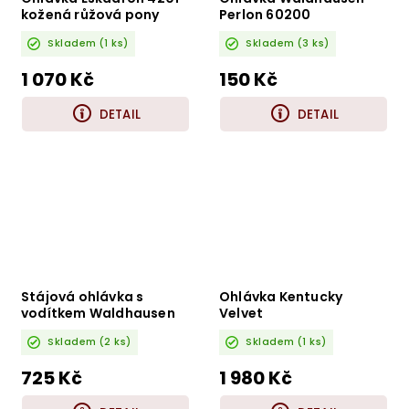
kožená růžová pony
Perlon 60200
Skladem
(1 ks)
Skladem
(3 ks)
1 070 Kč
150 Kč
DETAIL
DETAIL
Stájová ohlávka s
Ohlávka Kentucky
vodítkem Waldhausen
Velvet
5052831
Skladem
(2 ks)
Skladem
(1 ks)
725 Kč
1 980 Kč