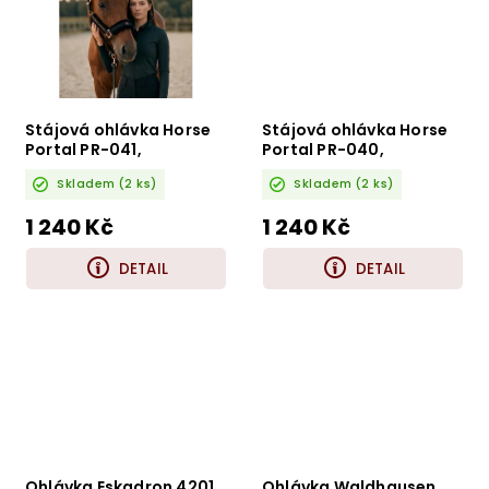
Stájová ohlávka Horse
Stájová ohlávka Horse
Portal PR-041,
Portal PR-040,
černá/bronzová s
modrá/bronzová
Skladem
(2 ks)
Skladem
(2 ks)
beránkem
1 240 Kč
1 240 Kč
DETAIL
DETAIL
Ohlávka Eskadron 4201
Ohlávka Waldhausen