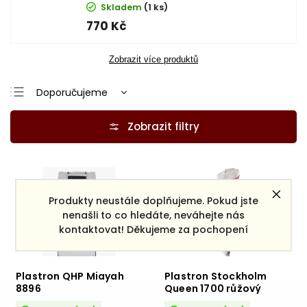
Skladem
(1 ks)
770 Kč
Zobrazit více produktů
Doporučujeme
Nejlevnější
Nejdražší
Nejprodávanější
Abecedně
Produkty neustále doplňujeme. Pokud jste
nenašli to co hledáte, neváhejte nás
kontaktovat! Děkujeme za pochopení
Plastron QHP Miayah
Plastron Stockholm
8896
Queen 1700 růžový