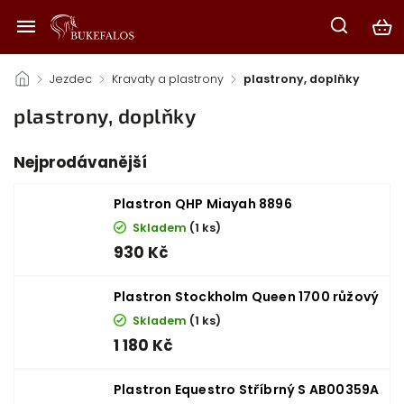
/
Jezdec
/
Kravaty a plastrony
/
plastrony, doplňky
plastrony, doplňky
Nejprodávanější
Plastron QHP Miayah 8896
Skladem
(1 ks)
930 Kč
Plastron Stockholm Queen 1700 růžový
Skladem
(1 ks)
1 180 Kč
Plastron Equestro Stříbrný S AB00359A