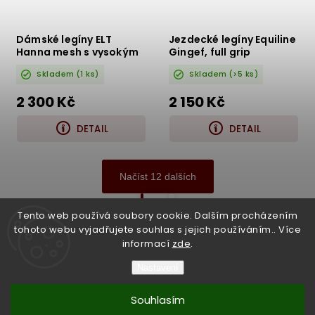
Dámské legíny ELT
Jezdecké legíny Equiline
Hanna mesh s vysokým
Gingef, full grip
pasem
Skladem
(1 ks)
Skladem
(>5 ks)
2 300 Kč
2 150 Kč
DETAIL
DETAIL
Načíst 12 dalších
1
5
Tento web používá soubory cookie. Dalším procházením
tohoto webu vyjadřujete souhlas s jejich používáním.. Více
Nahoru
informací
zde
.
Nastavení
Copyright 2026
Bukefalos
. Všechna práva vyhrazena.
Souhlasím
Vytvořil
Shoptet
| Design
Shoptak.cz