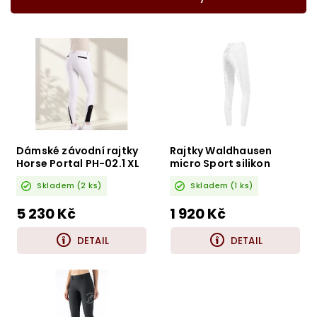
Nejdražší
Nejprodávanější
Abecedně
Dámské závodní rajtky
Rajtky Waldhausen
Horse Portal PH-02.1 XL
micro Sport silikon
bílá
Skladem
(2 ks)
Skladem
(1 ks)
5 230 Kč
1 920 Kč
DETAIL
DETAIL