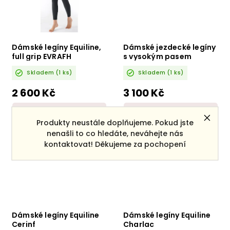
Dámské legíny Equiline,
Dámské jezdecké legíny
full grip EVRAFH
s vysokým pasem
EQUILINE Costefh
Skladem
(1 ks)
Skladem
(1 ks)
EW125PN09193-823
2 600 Kč
3 100 Kč
DETAIL
DETAIL
Produkty neustále doplňujeme. Pokud jste
nenašli to co hledáte, neváhejte nás
kontaktovat! Děkujeme za pochopení
Dámské legíny Equiline
Dámské legíny Equiline
Cerinf
Charlac