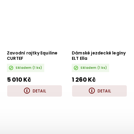
Zavodní rajtky Equiline
Dámské jezdecké legíny
CURTEF
ELT Ella
Skladem
(1 ks)
Skladem
(1 ks)
5 010 Kč
1 260 Kč
DETAIL
DETAIL