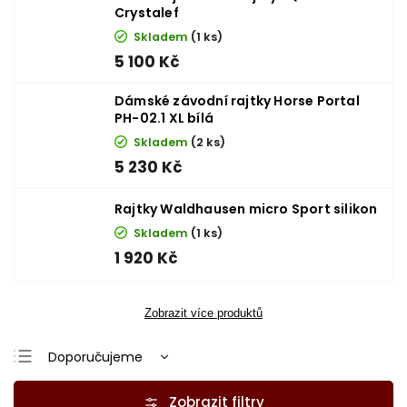
Crystalef
Skladem
(1 ks)
5 100 Kč
Dámské závodní rajtky Horse Portal
PH-02.1 XL bílá
Skladem
(2 ks)
5 230 Kč
Rajtky Waldhausen micro Sport silikon
Skladem
(1 ks)
1 920 Kč
Zobrazit více produktů
Doporučujeme
Nejlevnější