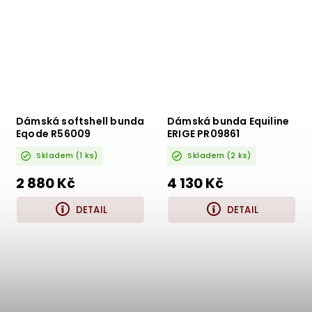
Dámská softshell bunda
Dámská bunda Equiline
Eqode R56009
ERIGE PR09861
Skladem
(1 ks)
Skladem
(2 ks)
2 880 Kč
4 130 Kč
DETAIL
DETAIL