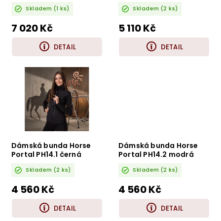
unisex
Skladem
(1 ks)
Skladem
(2 ks)
7 020 Kč
5 110 Kč
DETAIL
DETAIL
Dámská bunda Horse
Dámská bunda Horse
Portal PH14.1 černá
Portal PH14.2 modrá
Skladem
(2 ks)
Skladem
(2 ks)
4 560 Kč
4 560 Kč
DETAIL
DETAIL