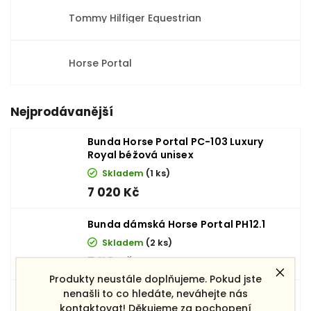
Tommy Hilfiger Equestrian
Horse Portal
Nejprodávanější
Bunda Horse Portal PC-103 Luxury
Royal béžová unisex
Skladem
(1 ks)
7 020 Kč
Bunda dámská Horse Portal PH12.1
Skladem
(2 ks)
5 110 Kč
Produkty neustále doplňujeme. Pokud jste
nenašli to co hledáte, neváhejte nás
Dámská bunda Horse Portal PH14.1
černá
kontaktovat! Děkujeme za pochopení