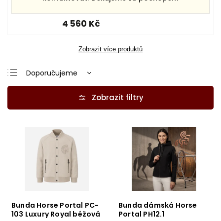
Skladem
(2 ks)
4 560 Kč
Zobrazit více produktů
Doporučujeme
Nejlevnější
Nejdražší
Nejprodávanější
Abecedně
Bunda Horse Portal PC-
Bunda dámská Horse
103 Luxury Royal béžová
Portal PH12.1