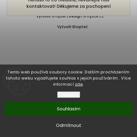
Copyright 2026
Bukefalos
. Všechna práva vyhrazena.
kontaktovat! Děkujeme za pochopení
Vytvořil
Shoptet
| Design
Shoptak.cz
Vytvořil Shoptet
Tento web používá soubory cookie. Dalším procházením
tohoto webu vyjadřujete souhlas s jejich používáním.. Více
informací
zde
.
Nastavení
Souhlasím
Odmítnout