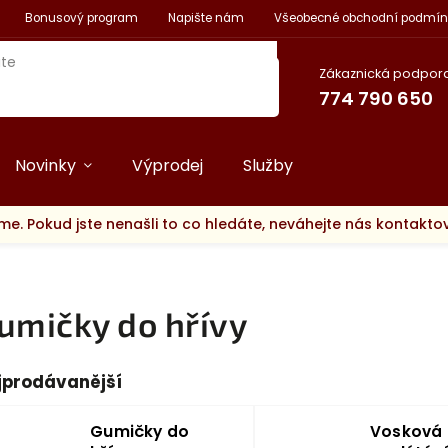
Bonusový program
Napište nám
Všeobecné obchodní podmín
Zákaznická podpora
774 790 650
Novinky
Výprodej
Služby
me. Pokud jste nenašli to co hledáte, neváhejte nás kontakt
umičky do hřívy
jprodávanější
Gumičky do
Vosková 