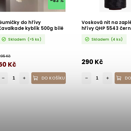
–83 %
Gumičky do hřívy
Vosková nit na zapl
Kavalkade kyblík 500g bílé
hřívy QHP 5543 čer
Skladem
(>5 ks)
Skladem
(4 ks)
295 Kč
290 Kč
50 Kč
DO KOŠÍKU
DO