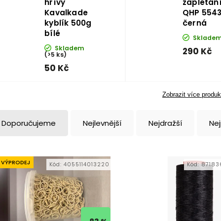
hřívy
zaplétání
Kavalkade
QHP 554
kyblík 500g
černá
bílé
Sklade
Skladem
290 Kč
(>5 ks)
50 Kč
Zobrazit více produk
Doporučujeme
Nejlevnější
Nejdražší
Ne
VÝPRODEJ
Kód:
4055114013220
Kód:
87183