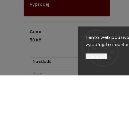
Výprodej
Cena
Tento web používá
50
Kč
290
Kč
vyjadřujete souhlas
Nastavení
Na skladě
2
Akce
0
Novinka
0
Tip
0
Výprodej
1