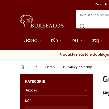
Kontakty
Jezdec
Kůň
Pes
Stáj
Produkty neustále doplňuje
/
Kůň
/
Čištění
/
Gumičky do hřívy
G
KATEGORIE
Jezdec
Ne
Kůň