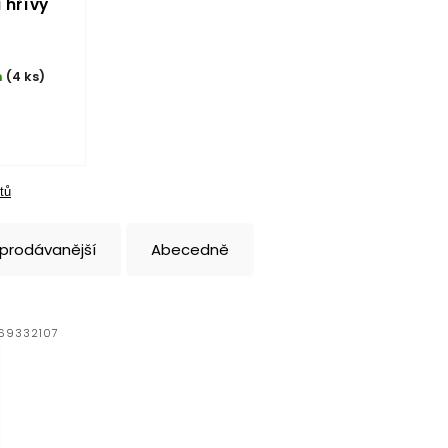
 hřívy
3
m
(4 ks)
tů
jprodávanější
Abecedně
69332107