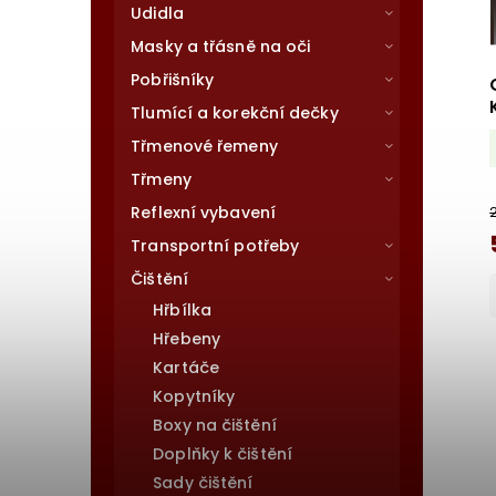
Udidla
Masky a třásně na oči
Pobřišníky
Tlumící a korekční dečky
Třmenové řemeny
Třmeny
Reflexní vybavení
Transportní potřeby
Čištění
Hřbílka
Hřebeny
Kartáče
Kopytníky
Boxy na čištění
Doplňky k čištění
Sady čištění