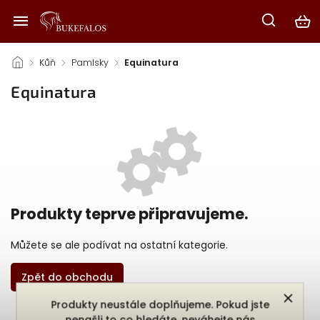
/
Kůň
/
Pamlsky
/
Equinatura
Equinatura
Produkty teprve připravujeme.
Můžete se ale podívat na ostatní kategorie.
Zpět do obchodu
Produkty neustále doplňujeme. Pokud jste
nenašli to co hledáte, neváhejte nás