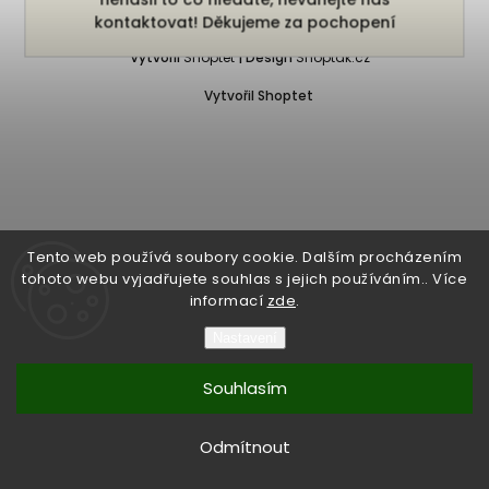
Copyright 2026
Bukefalos
. Všechna práva vyhrazena.
kontaktovat! Děkujeme za pochopení
Vytvořil
Shoptet
| Design
Shoptak.cz
Vytvořil Shoptet
Tento web používá soubory cookie. Dalším procházením
tohoto webu vyjadřujete souhlas s jejich používáním.. Více
informací
zde
.
Nastavení
Souhlasím
Odmítnout