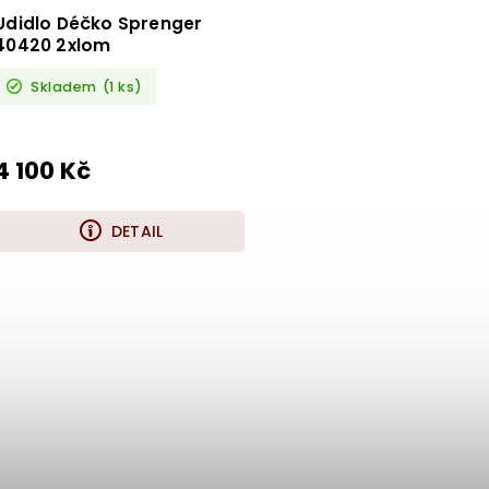
Udidlo Déčko Sprenger
40420 2xlom
Skladem
(1 ks)
4 100 Kč
DETAIL