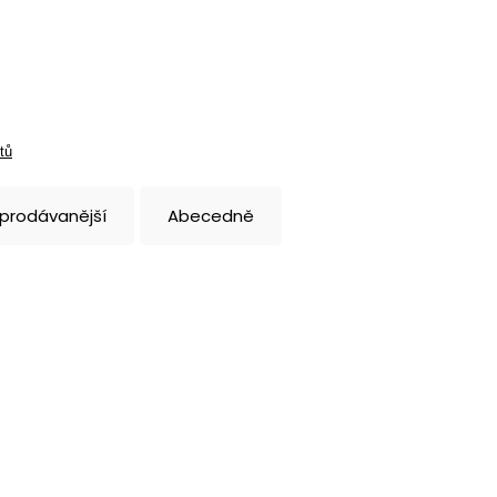
tů
jprodávanější
Abecedně