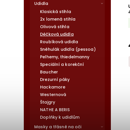
Udidla
Klasická stihla
2x lomená stihla
Olivová stihla
Déčková udidla
Roubíková udidla
Sněhulák udidla (pessoa)
Pelhemy, thiedelmanny
Speciální a korekční
Baucher
Drezurní páky
Hackamore
Westernová
Štajgry
NATHE A BERIS
Doplňky k udidlům
Masky a třásně na oči