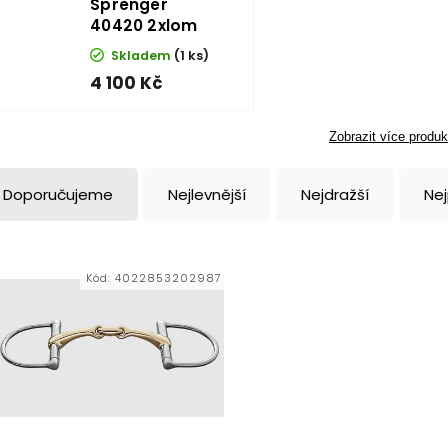
Sprenger
40420 2xlom
Skladem
(1 ks)
4 100 Kč
Zobrazit více produk
Doporučujeme
Nejlevnější
Nejdražší
Ne
Kód:
4022853202987