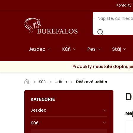
Kontakty
Jezdec
Kůň
Pes
Stáj
Produkty neustále doplňuje
/
Kůň
/
Udidla
/
Déčková udidla
D
KATEGORIE
Jezdec
Ne
Kůň