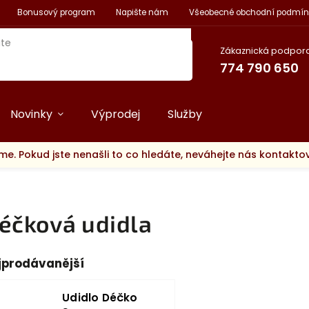
Bonusový program
Napište nám
Všeobecné obchodní podmín
Zákaznická podpora
774 790 650
Novinky
Výprodej
Služby
me. Pokud jste nenašli to co hledáte, neváhejte nás kontakt
éčková udidla
jprodávanější
Udidlo Déčko