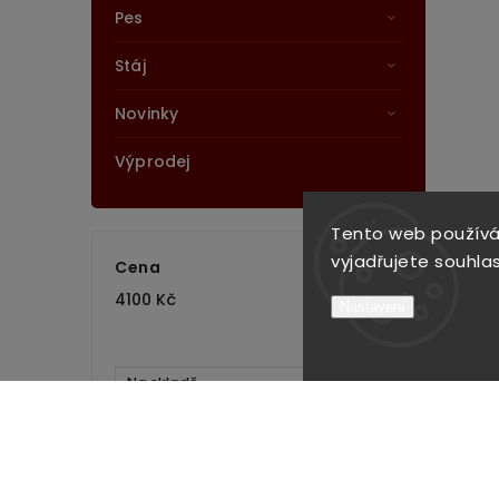
Pes
Stáj
Novinky
Výprodej
Tento web používá
vyjadřujete souhlas
Cena
4100
Kč
4101
Kč
Nastavení
Na skladě
1
Akce
0
Novinka
0