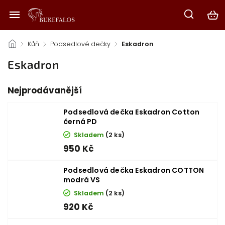
/
Kůň
/
Podsedlové dečky
/
Eskadron
Eskadron
Nejprodávanější
Podsedlová dečka Eskadron Cotton
černá PD
Skladem
(2 ks)
950 Kč
Podsedlová dečka Eskadron COTTON
modrá VS
Skladem
(2 ks)
920 Kč