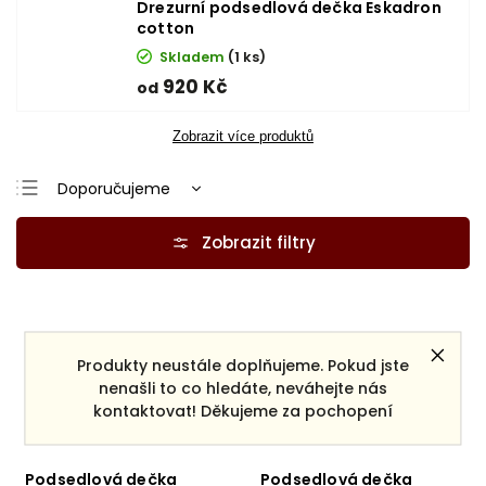
Drezurní podsedlová dečka Eskadron
cotton
Skladem
(1 ks)
920 Kč
od
Zobrazit více produktů
Doporučujeme
Nejlevnější
Nejdražší
Nejprodávanější
Abecedně
Produkty neustále doplňujeme. Pokud jste
nenašli to co hledáte, neváhejte nás
kontaktovat! Děkujeme za pochopení
Podsedlová dečka
Podsedlová dečka