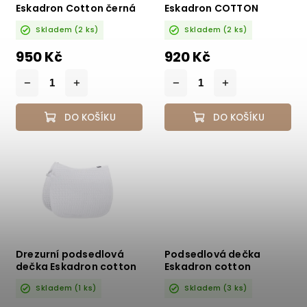
Eskadron Cotton černá
Eskadron COTTON
PD
modrá VS
Skladem
(2 ks)
Skladem
(2 ks)
950 Kč
920 Kč
DO KOŠÍKU
DO KOŠÍKU
Drezurní podsedlová
Podsedlová dečka
dečka Eskadron cotton
Eskadron cotton
Skladem
(1 ks)
Skladem
(3 ks)