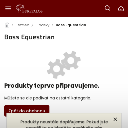
/
Jezdec
/
Opasky
/
Boss Equestrian
Boss Equestrian
Produkty teprve připravujeme.
Můžete se ale podívat na ostatní kategorie.
Zpět do obchodu
Produkty neustále doplňujeme. Pokud jste
nenašli to co hledáte, neváhejte nás