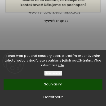
Copyright 2026
Bukefalos
. Všechna práva vyhrazena.
kontaktovat! Děkujeme za pochopení
Vytvořil
Shoptet
| Design
Shoptak.cz
Vytvořil Shoptet
Tento web používá soubory cookie. Dalším procházením
tohoto webu vyjadřujete souhlas s jejich používáním.. Více
informací
zde
.
Nastavení
Souhlasím
Odmítnout