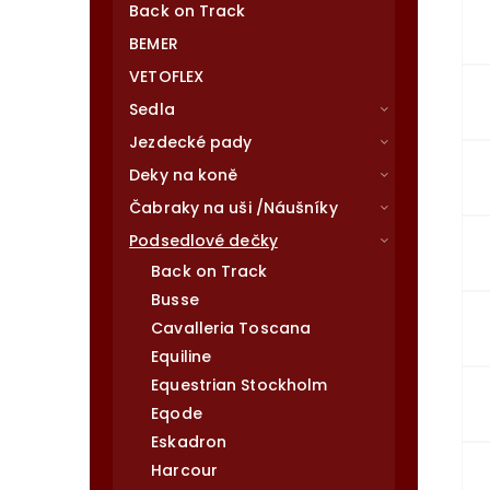
Back on Track
BEMER
VETOFLEX
Sedla
Jezdecké pady
Deky na koně
Čabraky na uši /Náušníky
Podsedlové dečky
Back on Track
Busse
Cavalleria Toscana
Equiline
Equestrian Stockholm
Eqode
Eskadron
Harcour