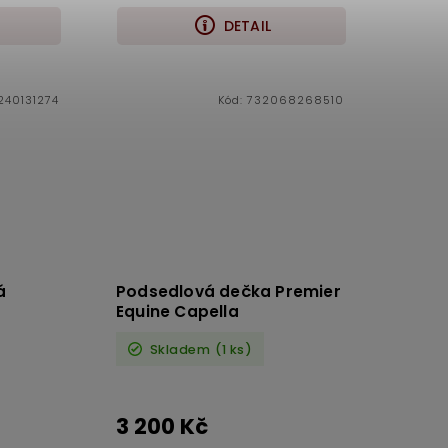
DETAIL
40131274
Kód:
732068268510
á
Podsedlová dečka Premier
Equine Capella
Skladem
(1 ks)
3 200 Kč