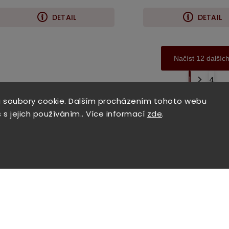
DETAIL
DETAIL
Načíst 12 dalšíc
1
4
Nahoru
 soubory cookie. Dalším procházením tohoto webu
 s jejich používáním.. Více informací
zde
.