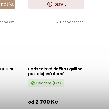
 KOŠÍKU
DETAIL
03065911
Kód:
2000058526
QUILINE
Podsedlová dečka Equiline
petrolejová černá
Skladem
(1 ks)
2 700 Kč
od