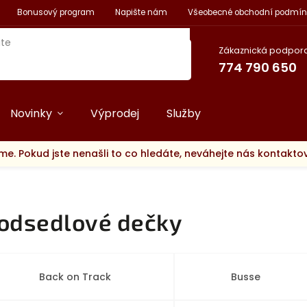
Bonusový program
Napište nám
Všeobecné obchodní podmín
Zákaznická podpora
774 790 650
Novinky
Výprodej
Služby
me. Pokud jste nenašli to co hledáte, neváhejte nás kontakt
odsedlové dečky
Back on Track
Busse