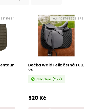
25131694
Kód:
4057962031876
Kentaur
Dečka Wald Felix černá FULL
VS
Skladem
(2 ks)
520 Kč