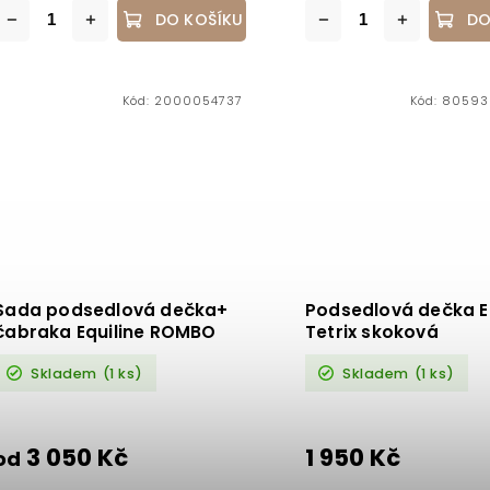
DO KOŠÍKU
DO
Kód:
2000054737
Kód:
80593
Sada podsedlová dečka+
Podsedlová dečka E
čabraka Equiline ROMBO
Tetrix skoková
HOLIG drezůrní
Skladem
(1 ks)
Skladem
(1 ks)
3 050 Kč
1 950 Kč
od