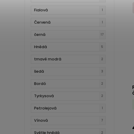
Fialová
1
Červená
1
černá
17
Hnědá
5
tmavě modrá
2
šedá
3
Bordó
2
Č
Tyrkysová
2
Petrolejová
1
Vínová
7
Světle hnědá
2