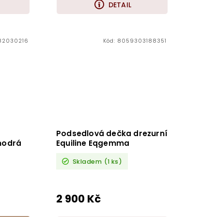
DETAIL
82030216
Kód:
8059303188351
Podsedlová dečka drezurní
modrá
Equiline Eqgemma
Skladem
(1 ks)
2 900 Kč