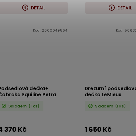
DETAIL
DETAIL
Kód:
2000049564
Kód:
50632
Podsedlová dečka+
Drezurní podsedlov
abraka Equiline Petra
dečka LeMieux
modrá Uni
Skladem
(1 ks)
Skladem
(1 ks)
4 370 Kč
1 650 Kč