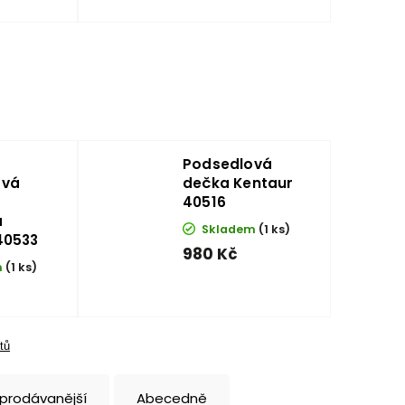
Podsedlová
ová
dečka Kentaur
40516
a
Skladem
(1 ks)
40533
980 Kč
m
(1 ks)
tů
jprodávanější
Abecedně