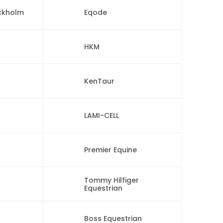
ockholm
Eqode
HKM
KenTaur
LAMI-CELL
Premier Equine
Tommy Hilfiger
Equestrian
Boss Equestrian