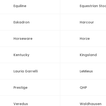
Equiline
Equestrian St
Eskadron
Harcour
Horseware
Horze
Kentucky
Kingsland
Lauria Garrelli
LeMieux
Prestige
QHP
Veredus
Waldhausen