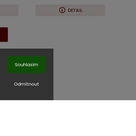
DETAIL
h
Souhlasím
Odmítnout