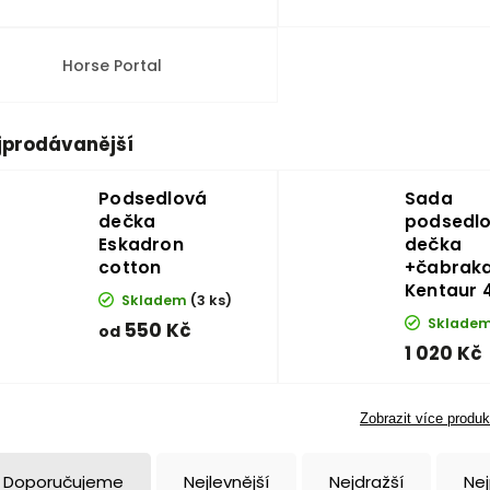
Horse Portal
jprodávanější
Podsedlová
Sada
dečka
podsedl
Eskadron
dečka
cotton
+čabrak
Kentaur 
Skladem
(3 ks)
Sklade
550 Kč
od
1 020 Kč
Zobrazit více produk
Doporučujeme
Nejlevnější
Nejdražší
Ne