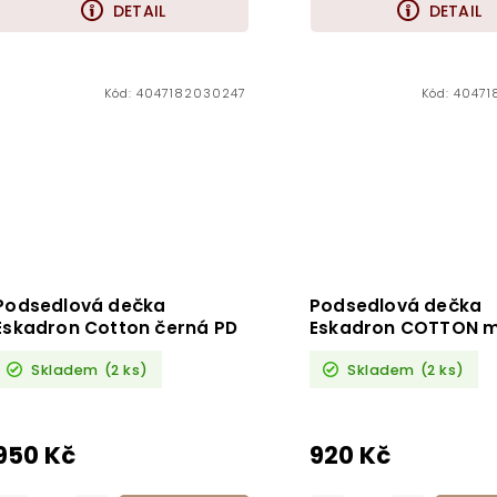
DETAIL
DETAIL
Kód:
4047182030247
Kód:
40471
Podsedlová dečka
Podsedlová dečka
Eskadron Cotton černá PD
Eskadron COTTON 
VS
Skladem
(2 ks)
Skladem
(2 ks)
950 Kč
920 Kč