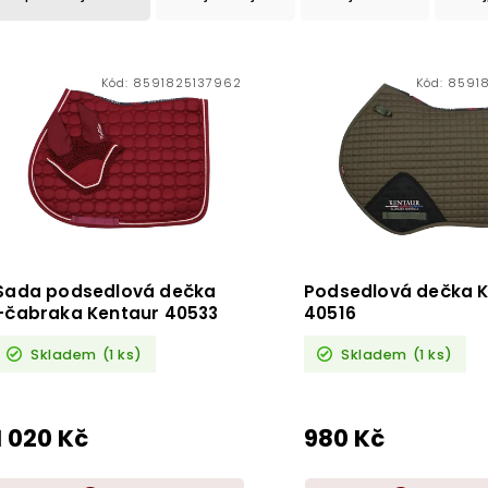
Kód:
8591825137962
Kód:
85918
Sada podsedlová dečka
Podsedlová dečka 
+čabraka Kentaur 40533
40516
Skladem
(1 ks)
Skladem
(1 ks)
1 020 Kč
980 Kč