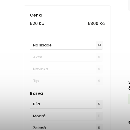
Cena
520
Kč
5300
Kč
Na skladě
41
Akce
0
Novinka
0
Tip
0
Barva
Bílá
5
Modrá
11
Zelená
5