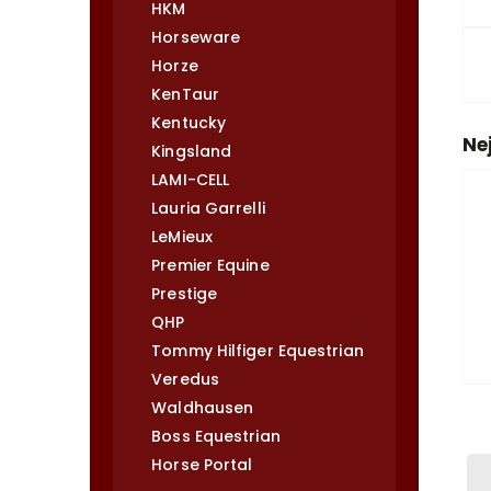
HKM
Horseware
Horze
KenTaur
Kentucky
Ne
Kingsland
LAMI-CELL
Lauria Garrelli
LeMieux
Premier Equine
Prestige
QHP
Tommy Hilfiger Equestrian
Veredus
Waldhausen
Boss Equestrian
Horse Portal