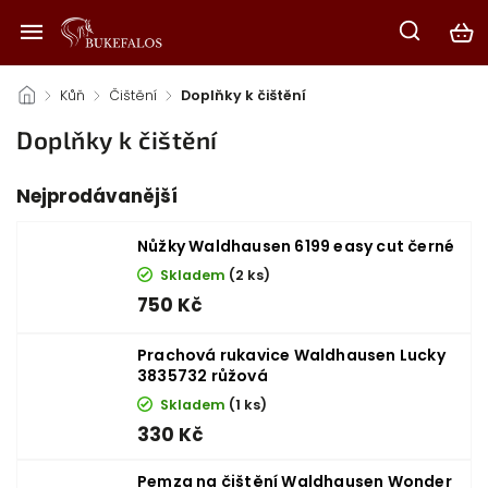
/
Kůň
/
Čištění
/
Doplňky k čištění
Doplňky k čištění
Nejprodávanější
Nůžky Waldhausen 6199 easy cut černé
Skladem
(2 ks)
750 Kč
Prachová rukavice Waldhausen Lucky
3835732 růžová
Skladem
(1 ks)
330 Kč
Pemza na čištění Waldhausen Wonder