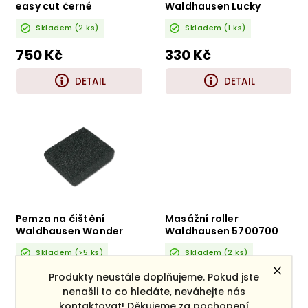
easy cut černé
Waldhausen Lucky
3835732 růžová
Skladem
(2 ks)
Skladem
(1 ks)
750 Kč
330 Kč
DETAIL
DETAIL
Pemza na čištění
Masážní roller
Waldhausen Wonder
Waldhausen 5700700
Stone 3840200
Skladem
(>5 ks)
Skladem
(2 ks)
Produkty neustále doplňujeme. Pokud jste
100 Kč
350 Kč
nenašli to co hledáte, neváhejte nás
kontaktovat! Děkujeme za pochopení