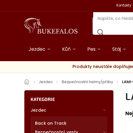
Kontakty
Jezdec
Kůň
Pes
Stáj
Produkty neustále doplňuje
/
Jezdec
/
Bezpečnostní helmy/přilby
/
LAMI
L
KATEGORIE
Jezdec
Ne
Back on Track
Bezpečnostní vesty