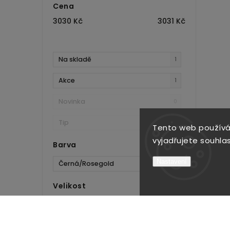
Cena
3030
Kč
3031
Kč
Na skladě
1
Akce
1
Novinka
0
Tip
0
Tento web používá
vyjadřujete souhlas
Barva
Nastavení
Černá/Rosegold
1
Velikost
L
1