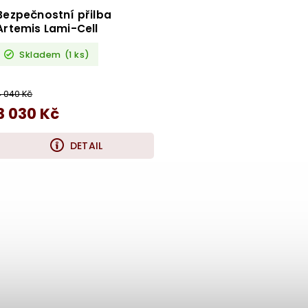
Bezpečnostní přilba
Artemis Lami-Cell
Skladem
(1 ks)
4 040 Kč
3 030 Kč
DETAIL