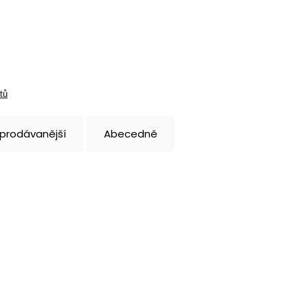
tů
jprodávanější
Abecedně