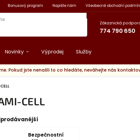
Bonusový program
Napište nám
Všeobecné obchodní podmín
Zákaznická podpora
774 790 650
Novinky
Výprodej
Služby
me. Pokud jste nenašli to co hledáte, neváhejte nás kontakt
-CELL
AMI-CELL
jprodávanější
Bezpečnostní