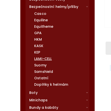
Bezpečnostní helmy/přilby
Casco
Equiline
Equitheme
GPA
HKM
KASK
KEP
LAMI-CELL
Suomy
Samshield
Ostatní
Doplňky k helmám
Boty
Minichaps
Bundy a kabáty