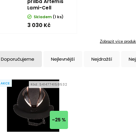
přilba Artemis
Lami-Cell
Skladem
(1 ks)
3 030 Kč
Zobrazit více produk
Doporučujeme
Nejlevnější
Nejdražší
Ne
AKCE
Kód:
5414774158532
–25 %