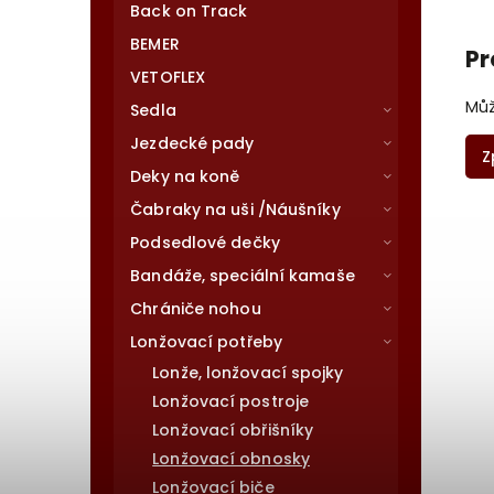
Back on Track
BEMER
Pr
VETOFLEX
Můž
Sedla
Jezdecké pady
Z
Deky na koně
Čabraky na uši /Náušníky
Podsedlové dečky
Bandáže, speciální kamaše
Chrániče nohou
Lonžovací potřeby
Lonže, lonžovací spojky
Lonžovací postroje
Lonžovací obřišníky
Lonžovací obnosky
Lonžovací biče