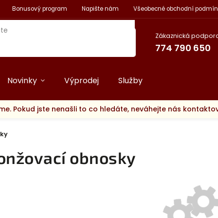
Bonusový program
Napište nám
Všeobecné obchodní podmín
Zákaznická podpora
774 790 650
Novinky
Výprodej
Služby
me. Pokud jste nenašli to co hledáte, neváhejte nás kontakt
sky
onžovací obnosky