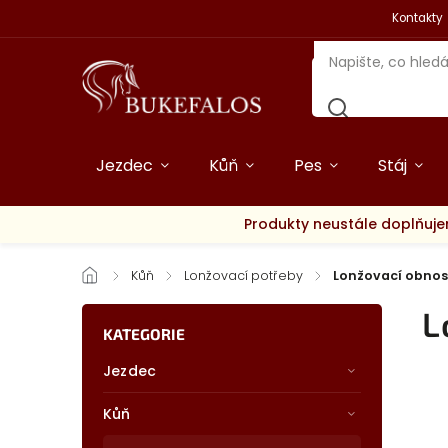
Kontakty
Jezdec
Kůň
Pes
Stáj
Produkty neustále doplňuje
/
Kůň
/
Lonžovací potřeby
/
Lonžovací obno
L
KATEGORIE
Jezdec
Kůň