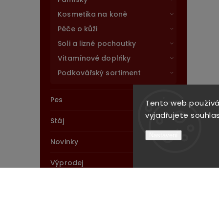
Kosmetika na koně
Péče o kůži
Soli a lizné pochoutky
Vitamínové doplňky
Podkovářský sortiment
Pes
Tento web používá
vyjadřujete souhlas
Stáj
Nastavení
Novinky
Výprodej
Instagram