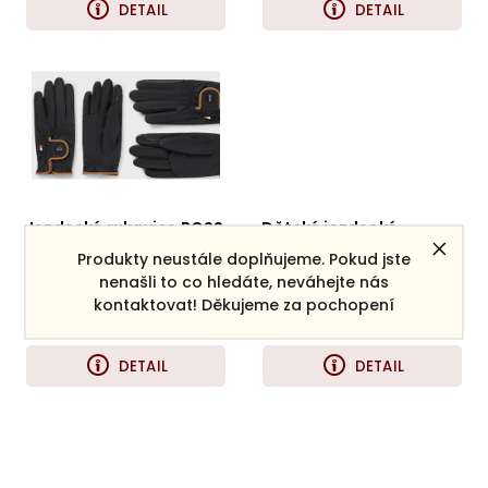
DETAIL
DETAIL
Jezdecké rukavice BOSS
Dětské jezdecké
Hybrid
rukavice HKM AYMEE
Produkty neustále doplňujeme. Pokud jste
nenašli to co hledáte, neváhejte nás
Skladem
(4 ks)
Skladem
(1 ks)
kontaktovat! Děkujeme za pochopení
1 560 Kč
430 Kč
DETAIL
DETAIL