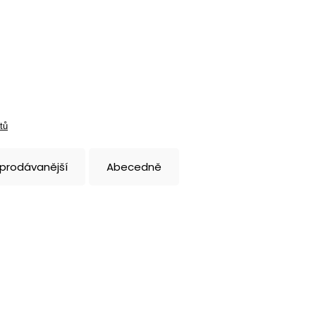
tů
jprodávanější
Abecedně