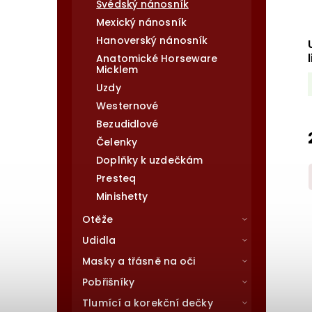
Švédský nánosník
Mexický nánosník
Hanoverský nánosník
Anatomické Horseware
Micklem
Uzdy
Westernové
Bezudidlové
Čelenky
Doplňky k uzdečkám
Presteq
Minishetty
Otěže
Udidla
Masky a třásně na oči
Pobřišníky
Tlumící a korekční dečky