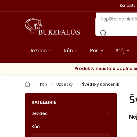
Kontakty
Jezdec
Kůň
Pes
Stáj
Produkty neustále doplňuje
/
Kůň
/
Uzdečky
/
Švédský nánosník
Š
KATEGORIE
Jezdec
Ne
Kůň