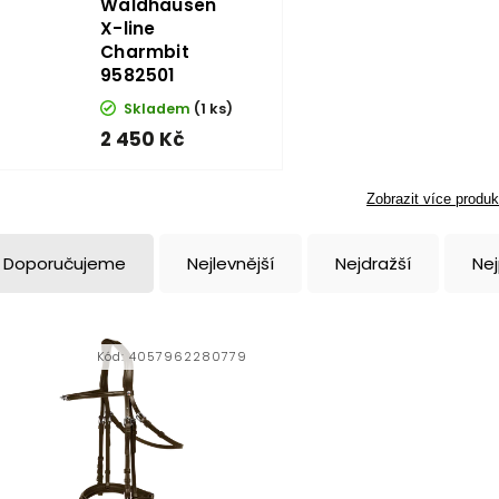
Waldhausen
X-line
Charmbit
9582501
Skladem
(1 ks)
2 450 Kč
Zobrazit více produk
Doporučujeme
Nejlevnější
Nejdražší
Ne
Kód:
4057962280779