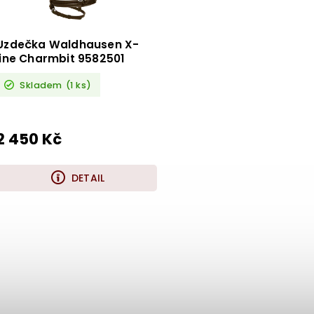
Uzdečka Waldhausen X-
line Charmbit 9582501
Skladem
(1 ks)
2 450 Kč
DETAIL