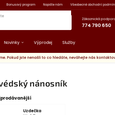
Bonusový program
Napište nám
Všeobecné obchodní podmín
Zákaznická podpora
774 790 650
Novinky
Výprodej
Služby
me. Pokud jste nenašli to co hledáte, neváhejte nás kontakt
védský nánosník
jprodávanější
Uzdečka