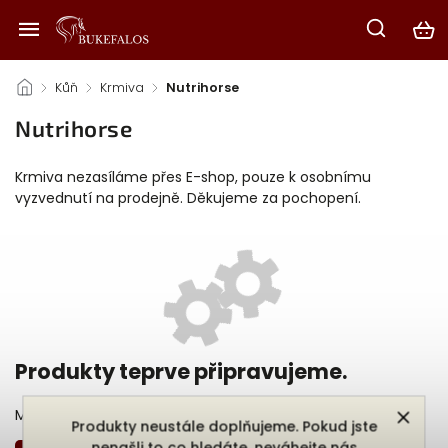
/
Kůň
/
Krmiva
/
Nutrihorse
Nutrihorse
Krmiva nezasíláme přes E-shop, pouze k osobnímu
vyzvednutí na prodejně. Děkujeme za pochopení.
Produkty teprve připravujeme.
Můžete se ale podívat na ostatní kategorie.
Produkty neustále doplňujeme. Pokud jste
nenašli to co hledáte, neváhejte nás