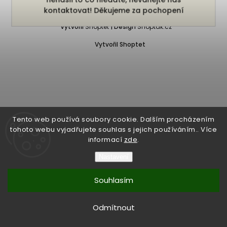
Copyright 2026
Bukefalos
. Všechna práva vyhrazena.
kontaktovat! Děkujeme za pochopení
Vytvořil
Shoptet
| Design
Shoptak.cz
Vytvořil Shoptet
Tento web používá soubory cookie. Dalším procházením
tohoto webu vyjadřujete souhlas s jejich používáním.. Více
informací
zde
.
Nastavení
Souhlasím
Odmítnout