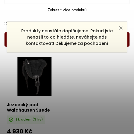
Zobrazit více produktů
Doporučujeme
Produkty neustále doplňujeme. Pokud jste
Nejlevnější
nenašli to co hledáte, neváhejte nás
kontaktovat! Děkujeme za pochopení
Nejdražší
Nejprodávanější
Abecedně
Jezdecký pad
Waldhausen Suede
Skladem
(3 ks)
4 930 Kč