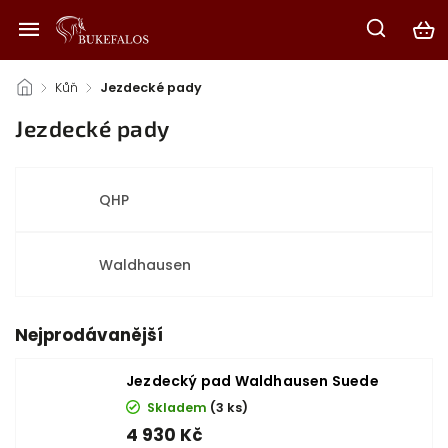
/
Kůň
/
Jezdecké pady
Jezdecké pady
QHP
Waldhausen
Nejprodávanější
Jezdecký pad Waldhausen Suede
Skladem
(3 ks)
4 930 Kč