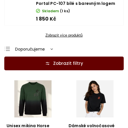
Portal PC-107 bílé s barevným logem
Skladem
(1 ks)
1 850 Kč
Zobrazit více produktů
Doporučujeme
Nejlevnější
Nejdražší
Nejprodávanější
Abecedně
Unisex mikina Horse
Dámské volnočasové