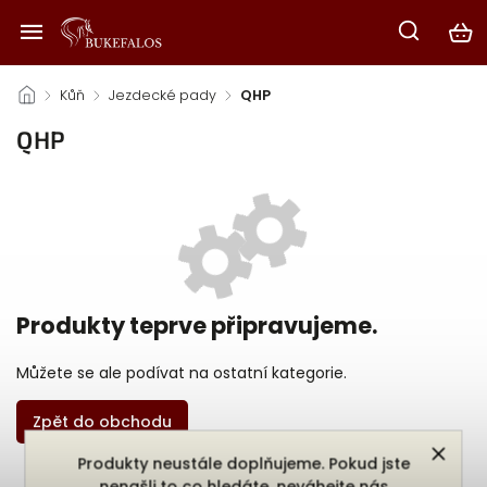
/
Kůň
/
Jezdecké pady
/
QHP
QHP
Produkty teprve připravujeme.
Můžete se ale podívat na ostatní kategorie.
Zpět do obchodu
Produkty neustále doplňujeme. Pokud jste
nenašli to co hledáte, neváhejte nás