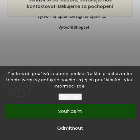
Copyright 2026
Bukefalos
. Všechna práva vyhrazena.
kontaktovat! Děkujeme za pochopení
Vytvořil
Shoptet
| Design
Shoptak.cz
Vytvořil Shoptet
Tento web používá soubory cookie. Dalším procházením
tohoto webu vyjadřujete souhlas s jejich používáním.. Více
informací
zde
.
Nastavení
Souhlasím
Odmítnout