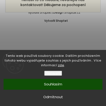
Copyright 2026
Bukefalos
. Všechna práva vyhrazena.
kontaktovat! Děkujeme za pochopení
Vytvořil
Shoptet
| Design
Shoptak.cz
Vytvořil Shoptet
Tento web používá soubory cookie. Dalším procházením
tohoto webu vyjadřujete souhlas s jejich používáním.. Více
informací
zde
.
Nastavení
Souhlasím
Odmítnout