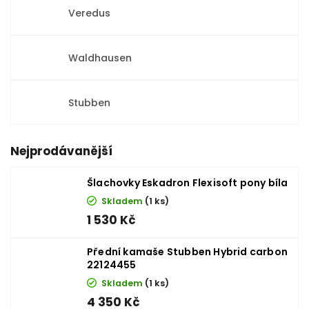
Veredus
Waldhausen
Stubben
Nejprodávanější
Šlachovky Eskadron Flexisoft pony bíla
Skladem
(1 ks)
1 530 Kč
Přední kamaše Stubben Hybrid carbon
22124455
Skladem
(1 ks)
4 350 Kč