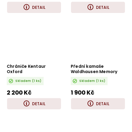
DETAIL
DETAIL
Chrániče Kentaur
Přední kamaše
Oxford
Waldhausen Memory
foam pro 3857601
Skladem
(1 ks)
Skladem
(1 ks)
2 200 Kč
1 900 Kč
DETAIL
DETAIL