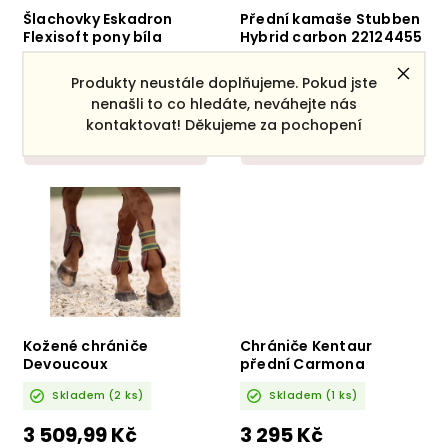
Šlachovky Eskadron
Přední kamaše Stubben
Flexisoft pony bíla
Hybrid carbon 22124455
Skladem
(1 ks)
Skladem
(1 ks)
Produkty neustále doplňujeme. Pokud jste
nenašli to co hledáte, neváhejte nás
1 530 Kč
4 350 Kč
kontaktovat! Děkujeme za pochopení
DETAIL
DETAIL
Kožené chrániče
Chrániče Kentaur
Devoucoux
přední Carmona
Skladem
(2 ks)
Skladem
(1 ks)
3 509,99 Kč
3 295 Kč