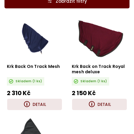
Nejdražší
Nejprodávanější
Abecedně
Krk Back On Track Mesh
Krk Back on Track Royal
mesh deluxe
Skladem
(1 ks)
Skladem
(1 ks)
2 310 Kč
2 150 Kč
DETAIL
DETAIL