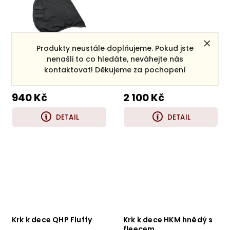
Produkty neustále doplňujeme. Pokud jste
Krk k dece Waldhausen
Fleece krk Back On
nenašli to co hledáte, neváhejte nás
Track Supreme
kontaktovat! Děkujeme za pochopení
Skladem
(2 ks)
Skladem
(1 ks)
940 Kč
2 100 Kč
DETAIL
DETAIL
Krk k dece QHP Fluffy
Krk k dece HKM hnědý s
fleecem