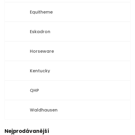
Equitheme
Eskadron
Horseware
Kentucky
QHP
Waldhausen
Nejprodávanější