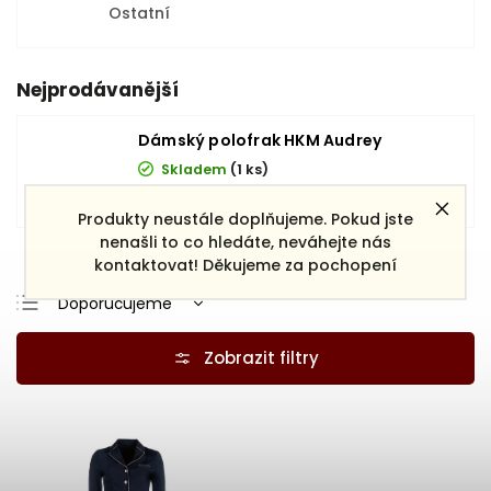
Ostatní
Nejprodávanější
Dámský polofrak HKM Audrey
Skladem
(1 ks)
3 450 Kč
Produkty neustále doplňujeme. Pokud jste
nenašli to co hledáte, neváhejte nás
Zobrazit více produktů
kontaktovat! Děkujeme za pochopení
Doporučujeme
Nejlevnější
Nejdražší
Nejprodávanější
Abecedně