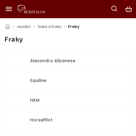
/
Jezdec
/
Saka a fraky
/
Fraky
Fraky
Alesandro Albanese
Equiline
HKM
HorsePilot