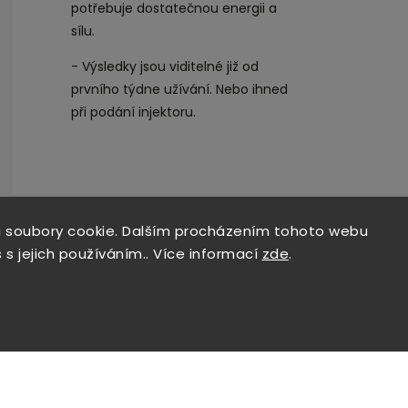
potřebuje dostatečnou energii a
sílu.
- Výsledky jsou viditelné již od
prvního týdne užívání. Nebo ihned
při podání injektoru.
 soubory cookie. Dalším procházením tohoto webu
 s jejich používáním.. Více informací
zde
.