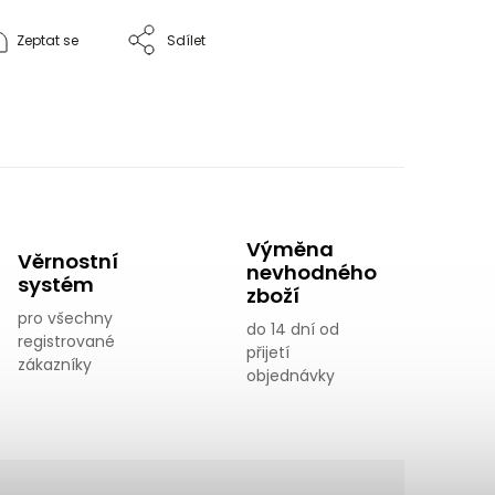
Zeptat se
Sdílet
Výměna
Věrnostní
nevhodného
systém
zboží
pro všechny
do 14 dní od
registrované
přijetí
zákazníky
objednávky