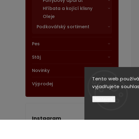
Pohybový aparát
Hříbata a kojící klisny
Oleje
Podkovářský sortiment
Pes
Stáj
Novinky
Tento web používá
Výprodej
vyjadřujete souhlas
Nastavení
Instagram
Sledovat na Instagramu