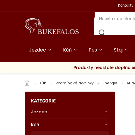
Kontakty
Jezdec
Kůň
Pes
Stáj
Produkty neustále doplňuje
/
Kůň
/
Vitamínové doplňky
/
Energie
/
Aud
KATEGORIE
Jezdec
Kůň