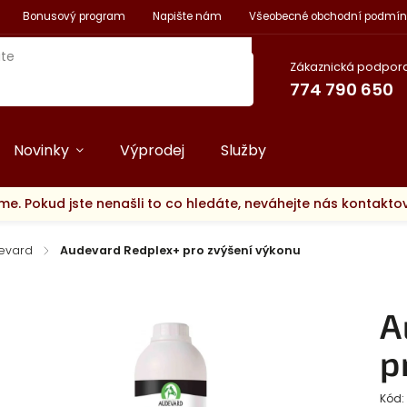
Bonusový program
Napište nám
Všeobecné obchodní podmín
Zákaznická podpora
774 790 650
Novinky
Výprodej
Služby
me. Pokud jste nenašli to co hledáte, neváhejte nás kontakt
evard
/
Audevard Redplex+ pro zvýšení výkonu
A
p
Kód: