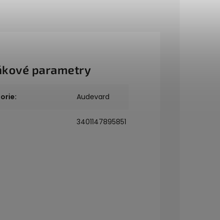
ňkové parametry
orie
:
Audevard
3401147895851