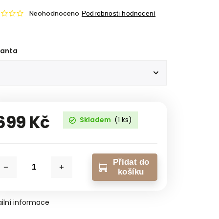
Neohodnoceno
Podrobnosti hodnocení
ianta
699 Kč
Skladem
(1 ks)
Přidat do
košíku
ilní informace