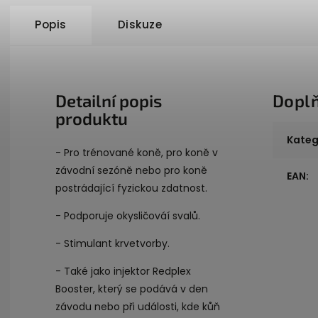
Popis
Diskuze
Detailní popis
Dopl
produktu
Kateg
- Pro trénované koně, pro koně v
závodní sezóně nebo pro koně
EAN
:
postrádající fyzickou zdatnost.
- Podporuje okysličováí svalů.
- Stimulant krvetvorby.
- Také jako injektor Redplex
Booster, který se podává v den
závodu nebo při události, kde kůň