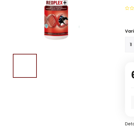
Var
Deta