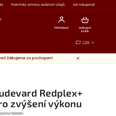
ky
Podmínky ochrany osobních údajů
Jak nakupovat
:
Přihlášení
Nákupní
košík
CZK
ovat! Děkujeme za pochopení
udevard Redplex+
ro zvýšení výkonu
3401147895851