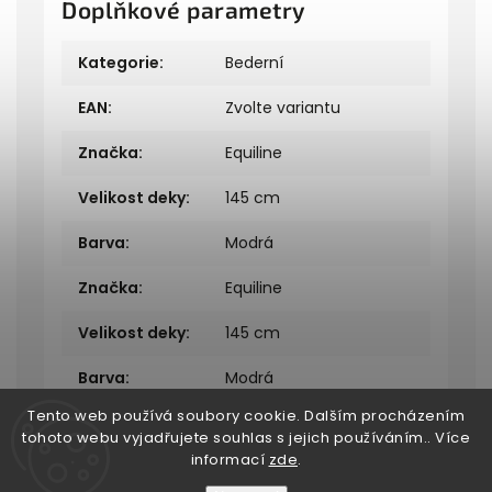
Doplňkové parametry
Kategorie
:
Bederní
EAN
:
Zvolte variantu
Značka
:
Equiline
Velikost deky
:
145 cm
Barva
:
Modrá
Značka
:
Equiline
Velikost deky
:
145 cm
Barva
:
Modrá
Tento web používá soubory cookie. Dalším procházením
tohoto webu vyjadřujete souhlas s jejich používáním.. Více
informací
zde
.