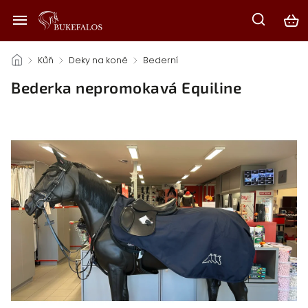
/
Kůň
/
Deky na koně
/
Bederní
/
Bederka nepromokavá Equiline