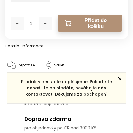
Přidat do
košíku
Detailní informace
Zeptat se
Sdílet
Produkty neustále doplňujeme. Pokud jste
nenašli to co hledáte, neváhejte nás
Dárek zdarma
kontaktovat! Děkujeme za pochopení
ke každé objednávce
Doprava zdarma
pro objednávky po ČR nad 3000 Kč