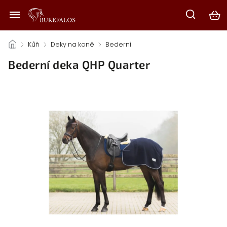
/
Kůň
/
Deky na koně
/
Bederní
/
Bederní deka QHP Quarter