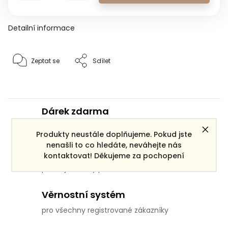
Detailní informace
Zeptat se
Sdílet
Dárek zdarma
ke každé objednávce
Produkty neustále doplňujeme. Pokud jste
nenašli to co hledáte, neváhejte nás
Doprava zdarma
kontaktovat! Děkujeme za pochopení
pro objednávky po ČR nad 3000 Kč
Věrnostní systém
pro všechny registrované zákazníky