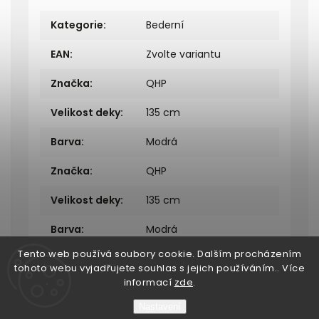
Kategorie
:
Bederní
EAN
:
Zvolte variantu
Značka
:
QHP
Velikost deky
:
135 cm
Barva
:
Modrá
Značka
:
QHP
Velikost deky
:
135 cm
Barva
:
Modrá
Tento web používá soubory cookie. Dalším procházením
tohoto webu vyjadřujete souhlas s jejich používáním.. Více
informací
zde
.
Nastavení