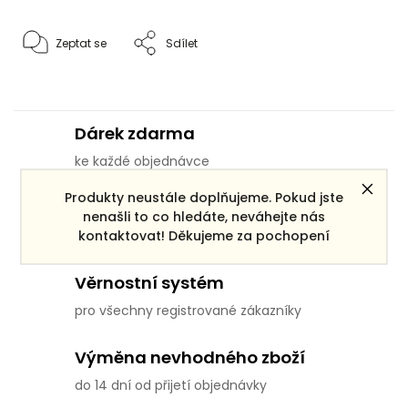
Zeptat se
Sdílet
Dárek zdarma
ke každé objednávce
Produkty neustále doplňujeme. Pokud jste
Doprava zdarma
nenašli to co hledáte, neváhejte nás
kontaktovat! Děkujeme za pochopení
pro objednávky po ČR nad 3000 Kč
Věrnostní systém
pro všechny registrované zákazníky
Výměna nevhodného zboží
do 14 dní od přijetí objednávky