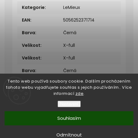
Kategorie
:
LeMieux
EAN
:
5056252371714
Barva
:
Černá
Velikost
:
X-full
Velikost
:
X-full
Barva
:
Černá
Tento web používá soubory cookie. Dalším procházením
tohoto webu vyjadřujete souhlas s jejich používáním.. Více
informací
zde
.
Nastavení
Copyright 2026
Bukefalos
. Všechna práva vyhrazena.
Souhlasím
Vytvořil
Shoptet
| Design
Shoptak.cz
Vytvořil Shoptet
Odmítnout