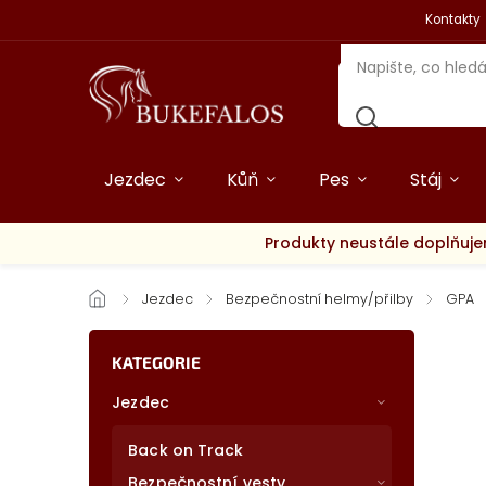
Kontakty
Jezdec
Kůň
Pes
Stáj
Produkty neustále doplňuje
/
Jezdec
/
Bezpečnostní helmy/přilby
/
GPA
KATEGORIE
Jezdec
Back on Track
Bezpečnostní vesty