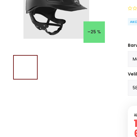
AKC
–25 %
Bar
Veli
1