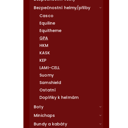
Bezpečnostní helmy/přilby
Casco
Equiline
Equitheme
GPA
HKM
KASK
KEP
LAMI-CELL
Suomy
Samshield
Ostatní
Doplňky k helmám
Boty
Minichaps
Bundy a kabáty