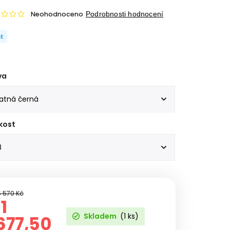
Neohodnoceno
Podrobnosti hodnocení
E
va
kost
5 570 Kč
11
Skladem
(1 ks)
677,50