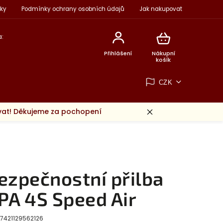
ky
Podmínky ochrany osobních údajů
Jak nakupovat
:
Přihlášení
Nákupní
košík
CZK
ovat! Děkujeme za pochopení
ezpečnostní přilba
PA 4S Speed Air
7421129562126