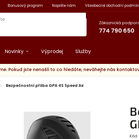
Bonusový program
Napište nám
Všeobecné obchodní podmín
Zákaznická podpora
774 790 650
Novinky
Výprodej
Služby
me. Pokud jste nenašli to co hledáte, neváhejte nás kontakt
/
Bezpečnostní přilba GPA 4S Speed Air
B
G
Kód: