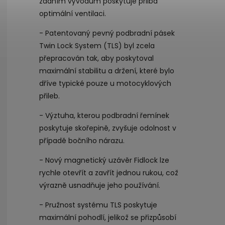
zadním vývodům poskytuje přilba
optimální ventilaci.
- Patentovaný pevný podbradní pásek
Twin Lock System (TLS) byl zcela
přepracován tak, aby poskytoval
maximální stabilitu a držení, které bylo
dříve typické pouze u motocyklových
přileb.
- Výztuha, kterou podbradní řemínek
poskytuje skořepině, zvyšuje odolnost v
případě bočního nárazu.
- Nový magnetický uzávěr Fidlock lze
rychle otevřít a zavřít jednou rukou, což
výrazně usnadňuje jeho používání.
- Pružnost systému TLS poskytuje
maximální pohodlí, jelikož se přizpůsobí