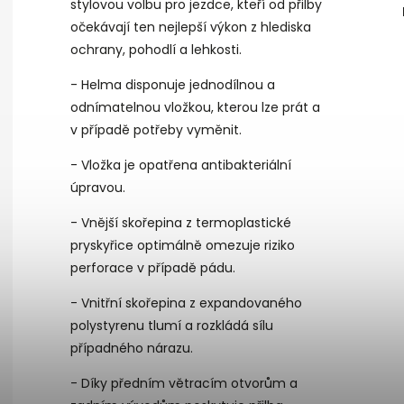
stylovou volbu pro jezdce, kteří od přilby
očekávají ten nejlepší výkon z hlediska
ochrany, pohodlí a lehkosti.
- Helma disponuje jednodílnou a
odnímatelnou vložkou, kterou lze prát a
v případě potřeby vyměnit.
- Vložka je opatřena antibakteriální
úpravou.
- Vnější skořepina z termoplastické
pryskyřice optimálně omezuje riziko
perforace v případě pádu.
- Vnitřní skořepina z expandovaného
polystyrenu tlumí a rozkládá sílu
případného nárazu.
- Díky předním větracím otvorům a