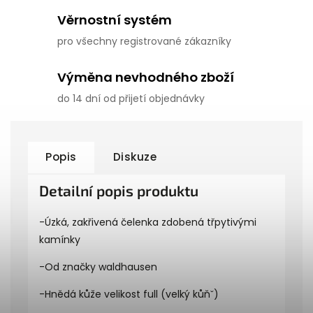
Věrnostní systém
pro všechny registrované zákazníky
Výměna nevhodného zboží
do 14 dní od přijetí objednávky
Popis
Diskuze
Detailní popis produktu
-Úzká, zakřivená čelenka zdobená třpytivými
kamínky
-Od značky waldhausen
-Hnědá kůže velikost full (velký kůňˇ)