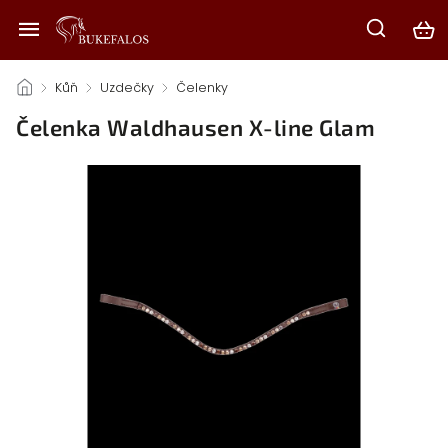
/
Kůň
/
Uzdečky
/
Čelenky
/
Čelenka Waldhausen X-line Glam