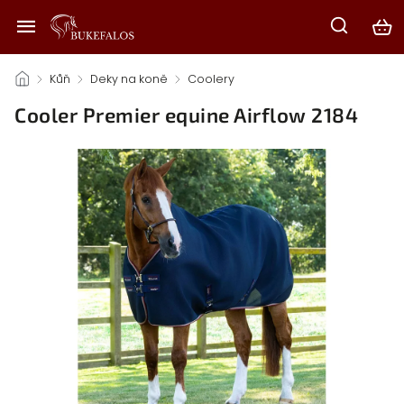
/
Kůň
/
Deky na koně
/
Coolery
/
Cooler Premier equine Airflow 2184