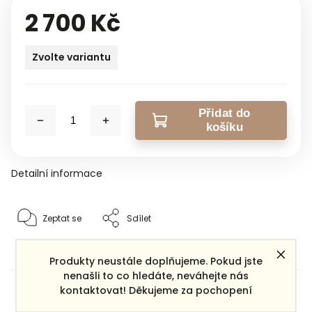
2 700 Kč
Zvolte variantu
Přidat do
košíku
Detailní informace
Zeptat se
Sdílet
Produkty neustále doplňujeme. Pokud jste
nenašli to co hledáte, neváhejte nás
Dárek zdarma
kontaktovat! Děkujeme za pochopení
ke každé objednávce