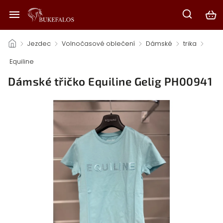
/
Jezdec
/
Volnočasové oblečení
/
Dámské
/
trika
/
Equiline
/
Dámské třičko Equiline Gelig PH00941