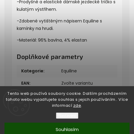
-Prodyšné a elastické dámské jezdecké tričko s
kulatým výstřihem.
-Zdobené vytištěným nápisem Equiline s
kamínky na hrudi.
-Materiál: 96% bavlna, 4% elastan
Doplňkové parametry
Kategorie
:
Equiline
EAN
:
Zvolte variantu
Tento web používá soubory cookie. Dalším procházením
tohoto webu vyjadřujete souhlas s jejich používáním.. Více
informací
zde
.
Nastavení
Copyright 2026
Bukefalos
. Všechna práva vyhrazena.
Souhlasím
Vytvořil
Shoptet
| Design
Shoptak.cz