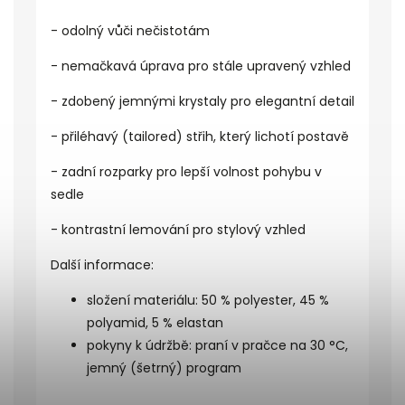
- odolný vůči nečistotám
- nemačkavá úprava pro stále upravený vzhled
- zdobený jemnými krystaly pro elegantní detail
- přiléhavý (tailored) střih, který lichotí postavě
- zadní rozparky pro lepší volnost pohybu v
sedle
- kontrastní lemování pro stylový vzhled
Další informace:
složení materiálu: 50 % polyester, 45 %
polyamid, 5 % elastan
pokyny k údržbě: praní v pračce na 30 °C,
jemný (šetrný) program