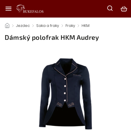
/
Jezdec
/
Saka a fraky
/
Fraky
/
HKM
/
Dámský polofrak HKM Audrey