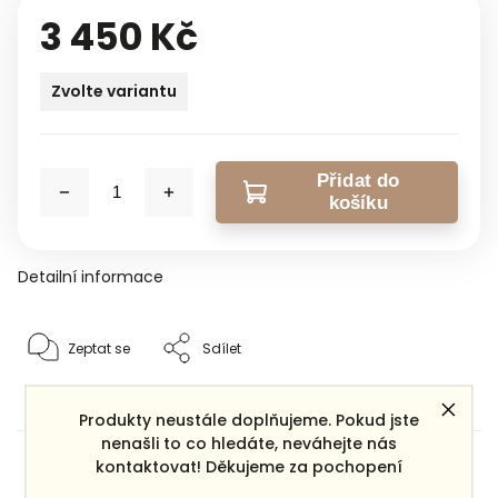
3 450 Kč
Zvolte variantu
Přidat do
košíku
Detailní informace
Zeptat se
Sdílet
Produkty neustále doplňujeme. Pokud jste
nenašli to co hledáte, neváhejte nás
Dárek zdarma
kontaktovat! Děkujeme za pochopení
ke každé objednávce