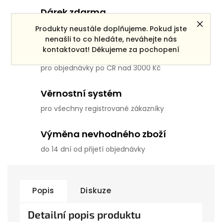
Dárek zdarma
ke každé objednávce
Produkty neustále doplňujeme. Pokud jste
nenašli to co hledáte, neváhejte nás
kontaktovat! Děkujeme za pochopení
Doprava zdarma
pro objednávky po ČR nad 3000 Kč
Věrnostní systém
pro všechny registrované zákazníky
Výměna nevhodného zboží
do 14 dní od přijetí objednávky
Popis
Diskuze
Detailní popis produktu