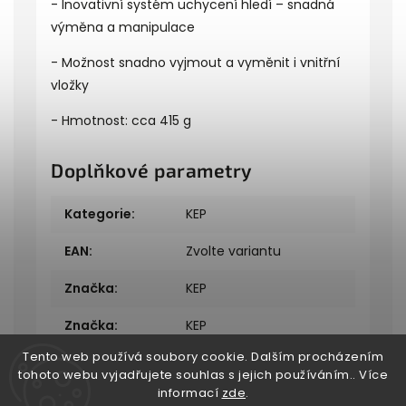
- Inovativní systém uchycení hledí – snadná
výměna a manipulace
- Možnost snadno vyjmout a vyměnit i vnitřní
vložky
- Hmotnost: cca 415 g
Doplňkové parametry
Kategorie
:
KEP
EAN
:
Zvolte variantu
Značka
:
KEP
Značka
:
KEP
Tento web používá soubory cookie. Dalším procházením
tohoto webu vyjadřujete souhlas s jejich používáním.. Více
informací
zde
.