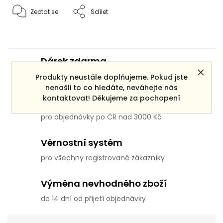
Zeptat se
Sdílet
Dárek zdarma
ke každé objednávce
Produkty neustále doplňujeme. Pokud jste
nenašli to co hledáte, neváhejte nás
kontaktovat! Děkujeme za pochopení
Doprava zdarma
pro objednávky po ČR nad 3000 Kč
Věrnostní systém
pro všechny registrované zákazníky
Výměna nevhodného zboží
do 14 dní od přijetí objednávky