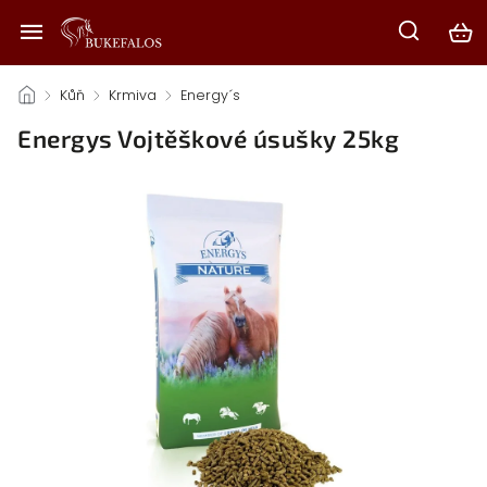
/
Kůň
/
Krmiva
/
Energy´s
/
Energys Vojtěškové úsušky 25kg