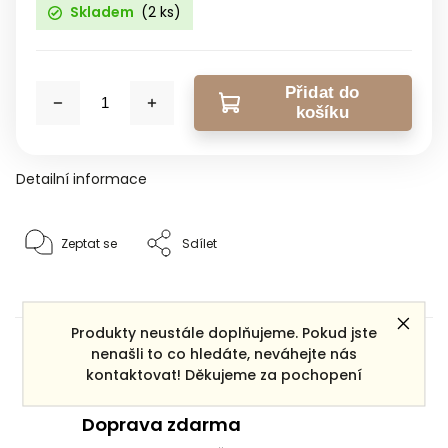
Skladem
(2 ks)
Přidat do
košíku
Detailní informace
Zeptat se
Sdílet
Produkty neustále doplňujeme. Pokud jste
Dárek zdarma
nenašli to co hledáte, neváhejte nás
ke každé objednávce
kontaktovat! Děkujeme za pochopení
Doprava zdarma