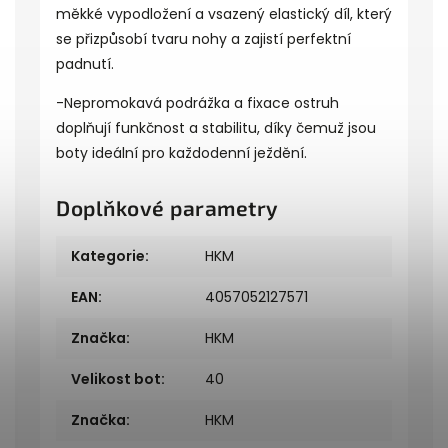
měkké vypodložení a vsazený elastický díl, který
se přizpůsobí tvaru nohy a zajistí perfektní
padnutí.
-Nepromokavá podrážka a fixace ostruh
doplňují funkčnost a stabilitu, díky čemuž jsou
boty ideální pro každodenní ježdění.
Doplňkové parametry
Kategorie
:
HKM
EAN
:
4057052127571
Značka
:
HKM
Velikost bot
:
40
Značka
:
HKM